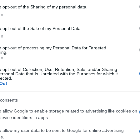
 'Ricotte
 to Google and its third-party tags to use your data for below specifi
o opt-out of the Sharing of my personal data.
ogle consent section.
In
gliori 4' - foto 2
o opt-out of the Sale of my Personal Data.
In
to opt-out of processing my Personal Data for Targeted
ing.
In
o opt-out of Collection, Use, Retention, Sale, and/or Sharing
ersonal Data that Is Unrelated with the Purposes for which it
lected.
Out
consents
o allow Google to enable storage related to advertising like cookies on
evice identifiers in apps.
o allow my user data to be sent to Google for online advertising
s.