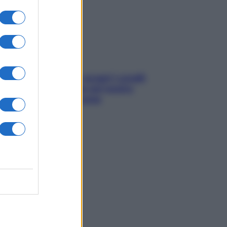
sonno
Non solo Maldive: scopri i coralli
che si nascondono nel nostro
Mediterraneo (e come
proteggerli)