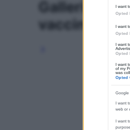
Galleria foto
deny consent
I want t
in below Go
Opted 
vaccine, le mi
I want t
Opted 
I want 
Advertis
Opted 
I want t
of my P
was col
Opted 
Google 
I want t
web or d
I want t
purpose