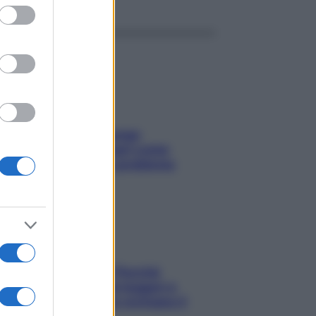
ed purposes
Capelli spezzati lungo
l’attaccatura? Scopri come
risolvere l’annoso problema
Fame dopo cena? Perché
succede e 6 snack leggeri e
appetitosi che non rovinano il