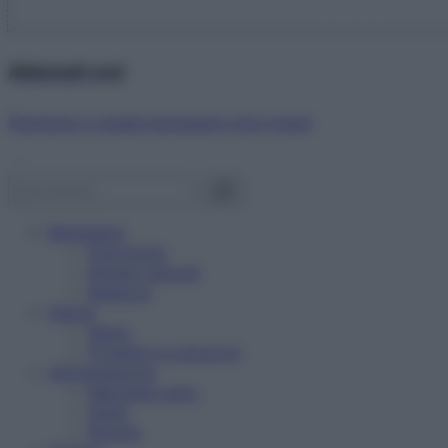
Abbonati ora!
Starbene ti regala benessere ogni mese!
Benessere
Psicologia
Rimedi naturali
Bellezza
Salute
News
Problemi e soluzioni
Alimentazione
Mangiare sano
Diete
Ricette