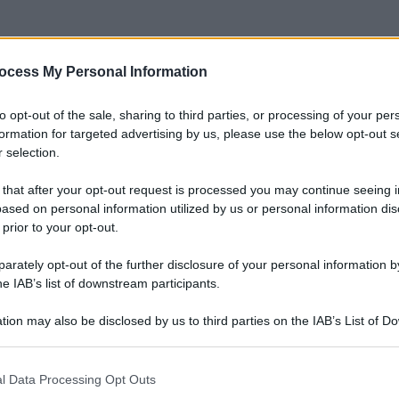
ocess My Personal Information
to opt-out of the sale, sharing to third parties, or processing of your per
formation for targeted advertising by us, please use the below opt-out s
 selection.
 that after your opt-out request is processed you may continue seeing i
ased on personal information utilized by us or personal information dis
 prior to your opt-out.
rately opt-out of the further disclosure of your personal information by
he IAB’s list of downstream participants.
tion may also be disclosed by us to third parties on the IAB’s List of 
 that may further disclose it to other third parties.
 that this website/app uses one or more Google services and may gath
l Data Processing Opt Outs
including but not limited to your visit or usage behaviour. You may click 
Le