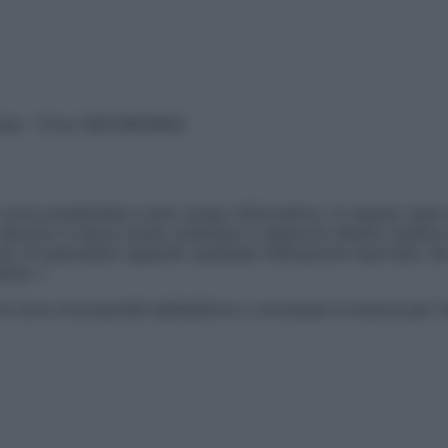
vata – P.Iva 13673600964
sono presentate a solo scopo informativo, in nessun caso p
devono in alcun modo sostituire il rapporto diretto medico-p
 di specialisti riguardo qualsiasi indicazione riportata. Se
aimer »
ticoli sono di proprietà dell’editore o concesse in licenza per 