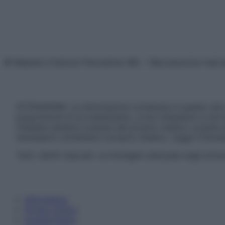
© Belpietro Edizioni Periodiche SRL – Riproduzione riser
ATTENZIONE: Le informazioni contenute in questo sito 
prescrizione di un trattamento, e non intendono e non 
chiedere sempre il parere del proprio medico curante e/o
necessario contattare il proprio medico. Leggi il Discl
Tutti i diritti riservati. Le immagini utilizzate negli ar
Informativa
Privacy Policy
Cookie Policy