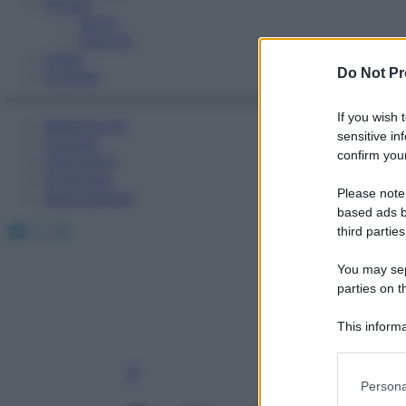
Fitness
Sport
Esercizi
Video
Do Not Pr
Podcast
If you wish 
Medicina AZ
sensitive in
Farmaci
confirm your
Calcolatori
Oroscopo
Please note
Abbonamenti
based ads b
Facebook
X
Instagram
third parties
You may sepa
parties on t
This informa
Participants
Please note
Persona
information 