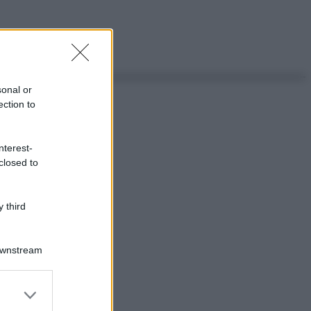
sonal or
ection to
nterest-
closed to
 third
Downstream
er and store
to grant or
ggi anche