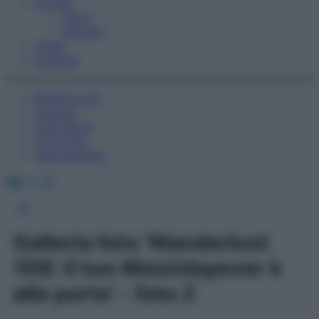
Fitness
Sport
Esercizi
Video
Podcast
Medicina AZ
Farmaci
Calcolatori
Oroscopo
Abbonamenti
Facebook
X
Instagram
Galleria foto 'Wanderlust
108: il tuo #bestdayever è
alle porte' - foto 2