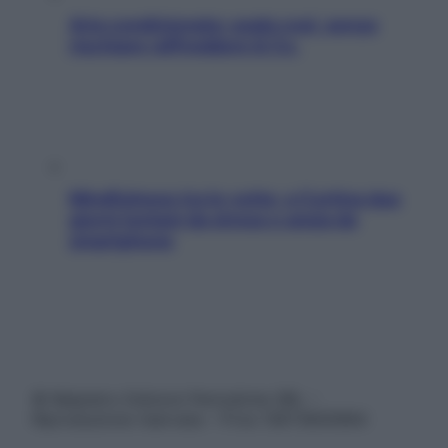
Aria condizionata: usala così, senza
rischiare raffreddore & Co.
Mindfulness tra le vette: a Cortina due
giorni lontani da stress e ansia da
smartphone
© Belpietro Edizioni Periodiche SRL –
Riproduzione riservata – P.Iva 13673600964