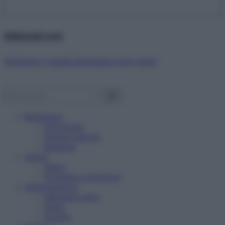
Abbonati ora!
Starbene ti regala benessere ogni mese!
Benessere
Psicologia
Rimedi naturali
Bellezza
Salute
News
Problemi e soluzioni
Alimentazione
Mangiare sano
Diete
Ricette