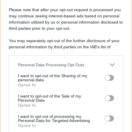
Please note that after your opt-out request is processed you
may continue seeing interest-based ads based on personal
information utilized by us or personal information disclosed to
third parties prior to your opt-out.
You may separately opt-out of the further disclosure of your
personal information by third parties on the IAB’s list of
downstream participants.
Personal Data Processing Opt Outs
This information may also be disclosed by us to third parties
on the IAB’s List of Downstream Participants that may further
I want to opt-out of the Sharing of my
disclose it to other third parties.
personal data.
Opted In
Please note that this website/app uses one or more Google
services and may gather and store information including but
I want to opt-out of the Sale of my
Personal Data.
not limited to your visit or usage behaviour. You may click to
Opted In
grant or deny consent to Google and its third-party tags to
use your data for below specified purposes in below Google
I want to opt-out of processing my
consent section.
Personal Data for Targeted Advertising.
Opted In