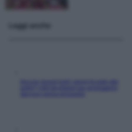
Leggi anche
Doccia, lavarsi tutti i giorni fa male alla
pelle? I miti da sfatare per proteggerla
davvero senza stressarla