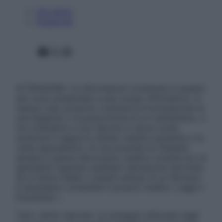
Chi siamo
Pubblicità
Facebook
X
Instagram
ATTENZIONE: Le informazioni contenute in questo
sito sono presentate a solo scopo informativo, in
nessun caso possono costituire la formulazione di
una diagnosi o la prescrizione di un trattamento, e
non intendono e non devono in alcun modo
sostituire il rapporto diretto medico-paziente o la
visita specialistica. Si raccomanda di chiedere
sempre il parere del proprio medico curante e/o di
specialisti riguardo qualsiasi indicazione riportata.
Se si hanno dubbi o quesiti sull’uso di un farmaco
è necessario contattare il proprio medico. Leggi il
Disclaimer »
Tutti i diritti riservati. Le immagini utilizzate negli