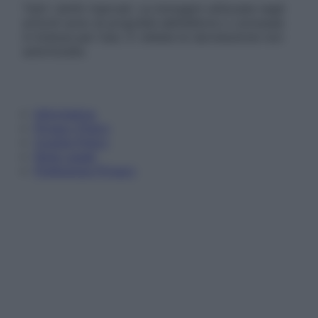
Tutti i diritti riservati. Le immagini utilizzate negli
articoli sono di proprietà dell’editore o concesse
in licenza per l’uso. È vietata la riproduzione non
autorizzata.
Informativa
Privacy Policy
Cookie Policy
Note Legali
Preferenze Privacy