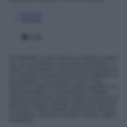
Chi siamo
Pubblicità
Facebook
X
Instagram
ATTENZIONE: Le informazioni contenute in questo
sito sono presentate a solo scopo informativo, in
nessun caso possono costituire la formulazione di
una diagnosi o la prescrizione di un trattamento, e
non intendono e non devono in alcun modo
sostituire il rapporto diretto medico-paziente o la
visita specialistica. Si raccomanda di chiedere
sempre il parere del proprio medico curante e/o di
specialisti riguardo qualsiasi indicazione riportata.
Se si hanno dubbi o quesiti sull’uso di un farmaco
è necessario contattare il proprio medico. Leggi il
Disclaimer »