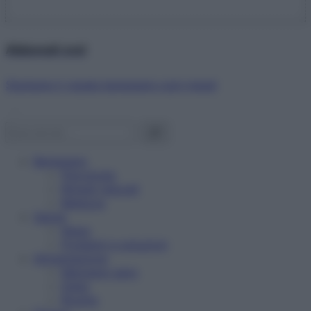
Abbonati ora!
Starbene ti regala benessere ogni mese!
Benessere
Psicologia
Rimedi naturali
Bellezza
Salute
News
Problemi e soluzioni
Alimentazione
Mangiare sano
Diete
Ricette