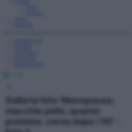
Fitness
Sport
Esercizi
Video
Podcast
Medicina AZ
Farmaci
Calcolatori
Oroscopo
Abbonamenti
Facebook
X
Instagram
Galleria foto 'Menopausa:
macchie pelle, quante
proteine, corsa dopo i 50' -