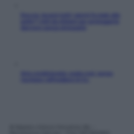
Doccia, lavarsi tutti i giorni fa male alla
pelle? I miti da sfatare per proteggerla
davvero senza stressarla
Aria condizionata: usala così, senza
rischiare raffreddore & Co.
© Belpietro Edizioni Periodiche SRL –
Riproduzione riservata – P.Iva 13673600964