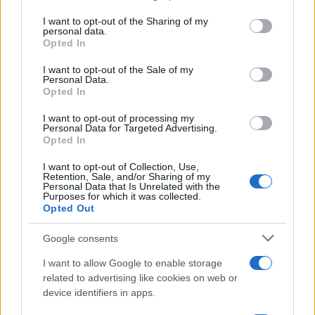
on the IAB’s List of Downstream Participants that may further
I want to opt-out of the Sharing of my
disclose it to other third parties.
personal data.
Opted In
Please note that this website/app uses one or more Google
services and may gather and store information including but
I want to opt-out of the Sale of my
Personal Data.
not limited to your visit or usage behaviour. You may click to
Opted In
grant or deny consent to Google and its third-party tags to
use your data for below specified purposes in below Google
I want to opt-out of processing my
consent section.
Personal Data for Targeted Advertising.
Opted In
I want to opt-out of Collection, Use,
Retention, Sale, and/or Sharing of my
Personal Data that Is Unrelated with the
Purposes for which it was collected.
Opted Out
Google consents
I want to allow Google to enable storage
related to advertising like cookies on web or
device identifiers in apps.