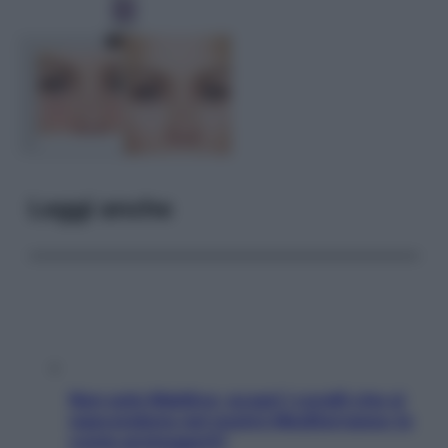
Leggi anche
Non solo Maldive: scopri i coralli che si
nascondono nel nostro Mediterraneo (e
come proteggerli)