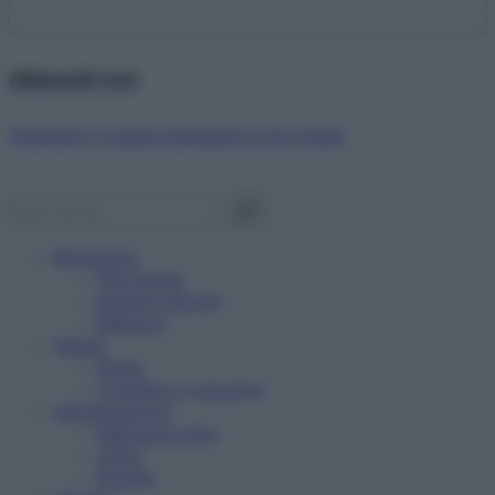
Abbonati ora!
Starbene ti regala benessere ogni mese!
Benessere
Psicologia
Rimedi naturali
Bellezza
Salute
News
Problemi e soluzioni
Alimentazione
Mangiare sano
Diete
Ricette