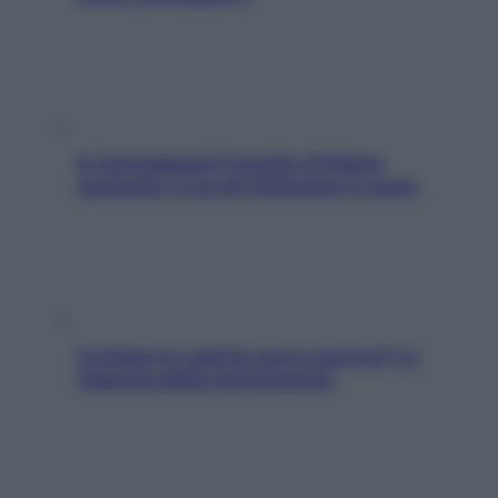
In menopausa il rischio d’infarto
aumenta: è ora di rinforzare il cuore
Contare le calorie serve ancora? La
risposta della nutrizionista