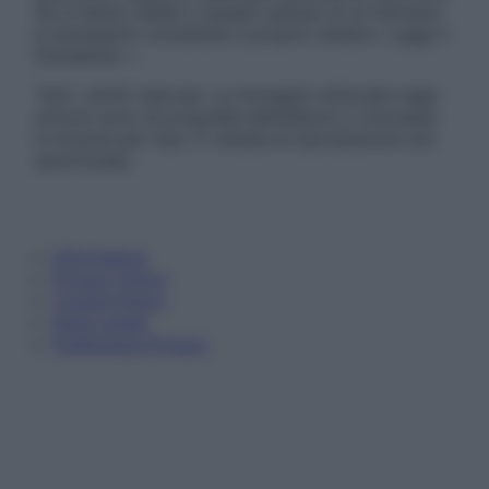
Se si hanno dubbi o quesiti sull’uso di un farmaco
è necessario contattare il proprio medico. Leggi il
Disclaimer »
Tutti i diritti riservati. Le immagini utilizzate negli
articoli sono di proprietà dell’editore o concesse
in licenza per l’uso. È vietata la riproduzione non
autorizzata.
Informativa
Privacy Policy
Cookie Policy
Note Legali
Preferenze Privacy