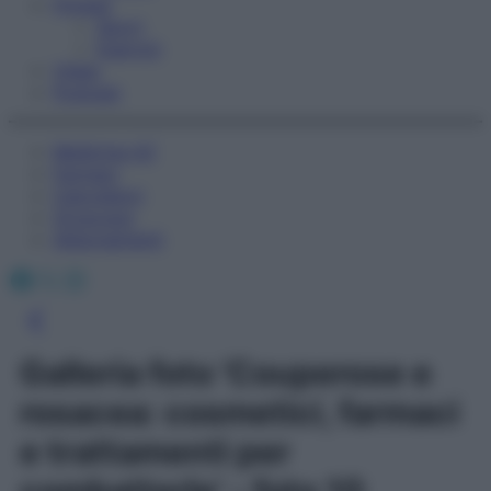
Fitness
Sport
Esercizi
Video
Podcast
Medicina AZ
Farmaci
Calcolatori
Oroscopo
Abbonamenti
Facebook
X
Instagram
Galleria foto 'Couperose e
rosacea: cosmetici, farmaci
e trattamenti per