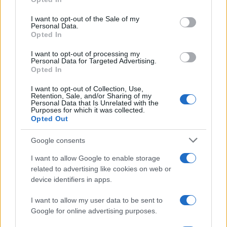
Please note that this website/app uses one or more Google
services and may gather and store information including but
I want to opt-out of the Sale of my
Personal Data.
not limited to your visit or usage behaviour. You may click to
Opted In
grant or deny consent to Google and its third-party tags to
use your data for below specified purposes in below Google
I want to opt-out of processing my
consent section.
Personal Data for Targeted Advertising.
Opted In
I want to opt-out of Collection, Use,
Retention, Sale, and/or Sharing of my
Personal Data that Is Unrelated with the
Purposes for which it was collected.
Opted Out
Google consents
I want to allow Google to enable storage
related to advertising like cookies on web or
device identifiers in apps.
I want to allow my user data to be sent to
Google for online advertising purposes.