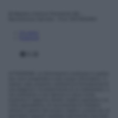
© Belpietro Edizioni Periodiche SRL –
Riproduzione riservata – P.Iva 13673600964
Chi siamo
Pubblicità
Facebook
X
Instagram
ATTENZIONE: Le informazioni contenute in questo
sito sono presentate a solo scopo informativo, in
nessun caso possono costituire la formulazione di
una diagnosi o la prescrizione di un trattamento, e
non intendono e non devono in alcun modo
sostituire il rapporto diretto medico-paziente o la
visita specialistica. Si raccomanda di chiedere
sempre il parere del proprio medico curante e/o di
specialisti riguardo qualsiasi indicazione riportata.