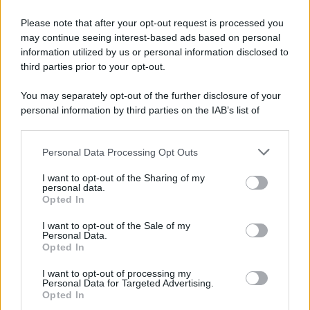
Please note that after your opt-out request is processed you
may continue seeing interest-based ads based on personal
information utilized by us or personal information disclosed to
third parties prior to your opt-out.
You may separately opt-out of the further disclosure of your
personal information by third parties on the IAB’s list of
downstream participants.
Personal Data Processing Opt Outs
This information may also be disclosed by us to third parties
on the IAB’s List of Downstream Participants that may further
I want to opt-out of the Sharing of my
disclose it to other third parties.
personal data.
Opted In
Please note that this website/app uses one or more Google
services and may gather and store information including but
I want to opt-out of the Sale of my
Personal Data.
not limited to your visit or usage behaviour. You may click to
Opted In
grant or deny consent to Google and its third-party tags to
use your data for below specified purposes in below Google
I want to opt-out of processing my
consent section.
Personal Data for Targeted Advertising.
Opted In