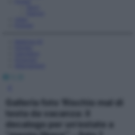
Fitness
Sport
Esercizi
Video
Podcast
Medicina AZ
Farmaci
Calcolatori
Oroscopo
Abbonamenti
Facebook
X
Instagram
Galleria foto 'Rischio mal di
testa da vacanza: il
decalogo per un’estate a