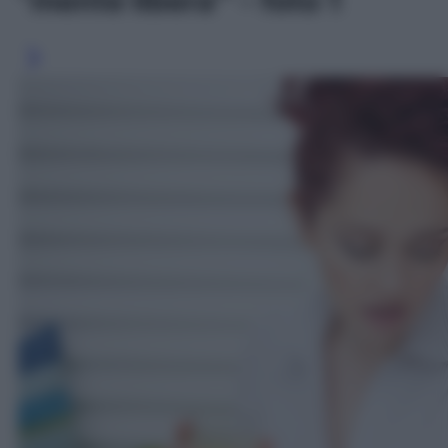
“mente libera”' - foto 1