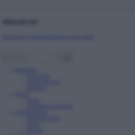
Abbonati ora!
Starbene ti regala benessere ogni mese!
Benessere
Psicologia
Rimedi naturali
Bellezza
Salute
News
Problemi e soluzioni
Alimentazione
Mangiare sano
Diete
Ricette