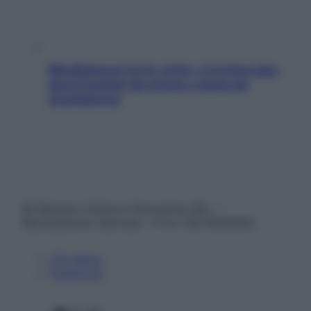
Mindfulness tra le vette: a Cortina due
giorni lontani da stress e ansia da
smartphone
© Belpietro Edizioni Periodiche SRL –
Riproduzione riservata – P.Iva 13673600964
Chi siamo
Pubblicità