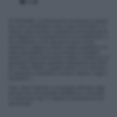
Facebook
X
Instagram
ATTENZIONE: Le informazioni contenute in questo
sito sono presentate a solo scopo informativo, in
nessun caso possono costituire la formulazione di
una diagnosi o la prescrizione di un trattamento, e
non intendono e non devono in alcun modo
sostituire il rapporto diretto medico-paziente o la
visita specialistica. Si raccomanda di chiedere
sempre il parere del proprio medico curante e/o di
specialisti riguardo qualsiasi indicazione riportata.
Se si hanno dubbi o quesiti sull’uso di un farmaco
è necessario contattare il proprio medico. Leggi il
Disclaimer »
Tutti i diritti riservati. Le immagini utilizzate negli
articoli sono di proprietà dell’editore o concesse
in licenza per l’uso. È vietata la riproduzione non
autorizzata.