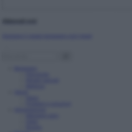
Abbonati ora!
Starbene ti regala benessere ogni mese!
Benessere
Psicologia
Rimedi naturali
Bellezza
Salute
News
Problemi e soluzioni
Alimentazione
Mangiare sano
Diete
Ricette