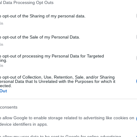
 'Marsupi per
l Data Processing Opt Outs
including but not limited to your visit or usage behaviour. You may click 
 to Google and its third-party tags to use your data for below specifi
o opt-out of the Sharing of my personal data.
ogle consent section.
migliori 4' - foto
In
o opt-out of the Sale of my Personal Data.
In
to opt-out of processing my Personal Data for Targeted
ing.
In
o opt-out of Collection, Use, Retention, Sale, and/or Sharing
ersonal Data that Is Unrelated with the Purposes for which it
lected.
Out
consents
o allow Google to enable storage related to advertising like cookies on
evice identifiers in apps.
o allow my user data to be sent to Google for online advertising