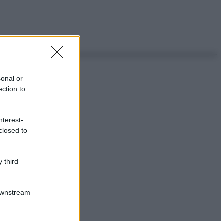
sonal or
ection to
nterest-
closed to
 third
Downstream
ggi anche
er and store