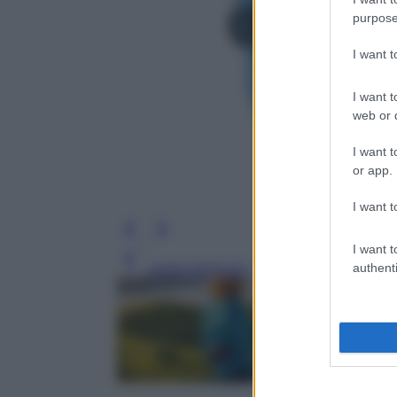
purpose
I want 
I want t
web or d
I want t
or app.
I want t
I want t
Leggi l’articolo
authenti