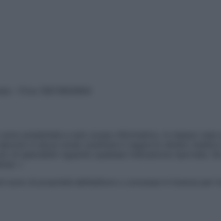
vata – P.Iva 13673600964
sono presentate a solo scopo informativo, in nessun caso p
devono in alcun modo sostituire il rapporto diretto medico-p
 di specialisti riguardo qualsiasi indicazione riportata. Se
aimer »
ticoli sono di proprietà dell’editore o concesse in licenza per 