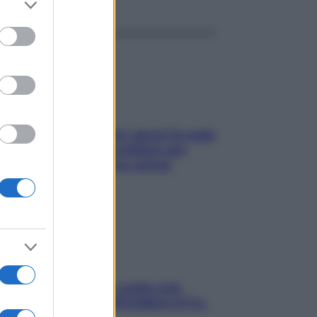
to grant or
ed purposes
Doccia, lavarsi tutti i giorni fa male
alla pelle? I miti da sfatare per
proteggerla davvero senza
stressarla
Aria condizionata: usala così,
senza rischiare raffreddore & Co.