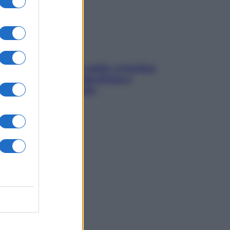
Mindfulness tra le vette: a Cortina
due giorni lontani da stress e
ansia da smartphone