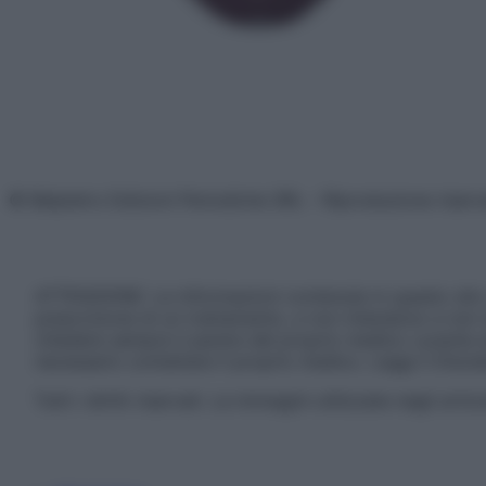
© Belpietro Edizioni Periodiche SRL – Riproduzione riser
ATTENZIONE: Le informazioni contenute in questo sito 
prescrizione di un trattamento, e non intendono e non 
chiedere sempre il parere del proprio medico curante e/o
necessario contattare il proprio medico. Leggi il Discl
Tutti i diritti riservati. Le immagini utilizzate negli ar