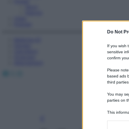
Fitness
Sport
Esercizi
Video
Podcast
Do Not Pr
Medicina AZ
Farmaci
If you wish 
Calcolatori
sensitive in
Oroscopo
confirm your
Abbonamenti
Please note
Facebook
X
Instagram
based ads b
third parties
You may sepa
parties on t
This informa
Participants
Please note