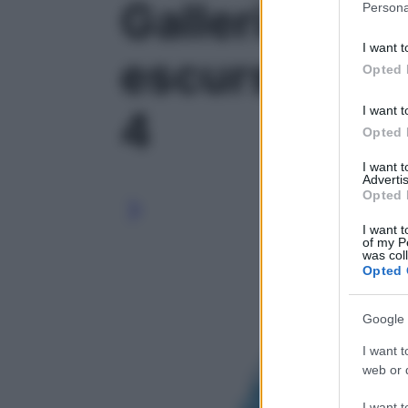
Galleria foto
Persona
information 
deny consent
I want t
in below Go
escursioni: i 
Opted 
I want t
4
Opted 
I want 
Advertis
Opted 
I want t
of my P
was col
Opted 
Google 
I want t
web or d
I want t