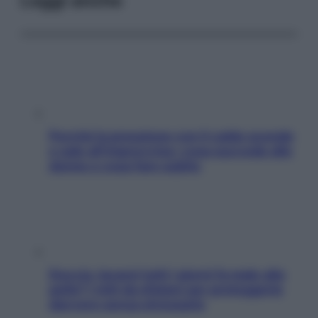
Leggi anche
Perché la pressione con il caldo scende
e sale all’improvviso: cosa succede alle
donne e cosa fare subito
Doccia, lavarsi tutti i giorni fa male alla
pelle? I miti da sfatare per proteggerla
davvero senza stressarla