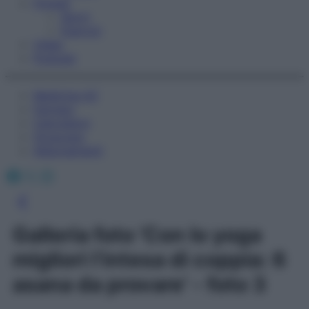
Fitness
Sport
Esercizi
Video
Podcast
Medicina AZ
Farmaci
Calcolatori
Oroscopo
Abbonamenti
Facebook
X
Instagram
Galleria foto 'Con lo yoga
migliori l’intesa di coppia: 6
asana da provare' - foto 3