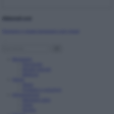
Abbonati ora!
Starbene ti regala benessere ogni mese!
Benessere
Psicologia
Rimedi naturali
Bellezza
Salute
News
Problemi e soluzioni
Alimentazione
Mangiare sano
Diete
Ricette