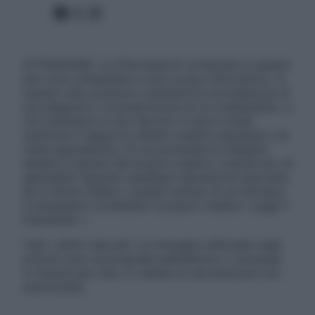
Facebook
X
Instagram
ATTENZIONE: Le informazioni contenute in questo
sito sono presentate a solo scopo informativo, in
nessun caso possono costituire la formulazione di
una diagnosi o la prescrizione di un trattamento, e
non intendono e non devono in alcun modo
sostituire il rapporto diretto medico-paziente o la
visita specialistica. Si raccomanda di chiedere
sempre il parere del proprio medico curante e/o di
specialisti riguardo qualsiasi indicazione riportata.
Se si hanno dubbi o quesiti sull’uso di un farmaco
è necessario contattare il proprio medico. Leggi il
Disclaimer »
Tutti i diritti riservati. Le immagini utilizzate negli
articoli sono di proprietà dell’editore o concesse
in licenza per l’uso. È vietata la riproduzione non
autorizzata.