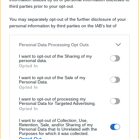
third parties prior to your opt-out.
You may separately opt-out of the further disclosure of your
personal information by third parties on the IAB’s list of
downstream participants.
Personal Data Processing Opt Outs
This information may also be disclosed by us to third parties
on the IAB’s List of Downstream Participants that may further
I want to opt-out of the Sharing of my
disclose it to other third parties.
personal data.
Opted In
Please note that this website/app uses one or more Google
services and may gather and store information including but
I want to opt-out of the Sale of my
Personal Data.
not limited to your visit or usage behaviour. You may click to
Opted In
grant or deny consent to Google and its third-party tags to
use your data for below specified purposes in below Google
I want to opt-out of processing my
consent section.
Personal Data for Targeted Advertising.
Opted In
I want to opt-out of Collection, Use,
Retention, Sale, and/or Sharing of my
Personal Data that Is Unrelated with the
Purposes for which it was collected.
Opted Out