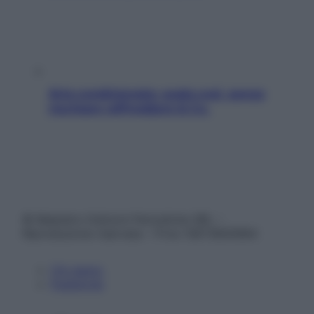
Aria condizionata: usala così, senza
rischiare raffreddore & Co.
© Belpietro Edizioni Periodiche SRL –
Riproduzione riservata – P.Iva 13673600964
Chi siamo
Pubblicità