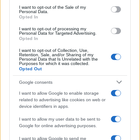
services and may gather and store information including but
I want to opt-out of the Sale of my
Personal Data.
not limited to your visit or usage behaviour. You may click to
Opted In
grant or deny consent to Google and its third-party tags to
use your data for below specified purposes in below Google
I want to opt-out of processing my
consent section.
Personal Data for Targeted Advertising.
Opted In
I want to opt-out of Collection, Use,
Retention, Sale, and/or Sharing of my
Personal Data that Is Unrelated with the
Purposes for which it was collected.
Opted Out
Google consents
I want to allow Google to enable storage
related to advertising like cookies on web or
device identifiers in apps.
I want to allow my user data to be sent to
Google for online advertising purposes.
I want to allow Google to send me