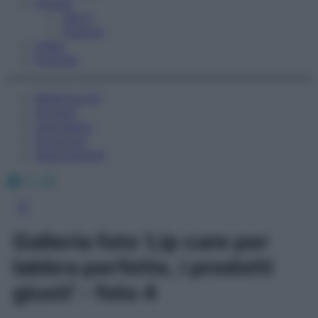
Fitness
Sport
Esercizi
Video
Podcast
Medicina AZ
Farmaci
Calcolatori
Oroscopo
Abbonamenti
Facebook
X
Instagram
Galleria foto 'Lip care per
labbra perfette, i prodotti
giusti' - foto 4