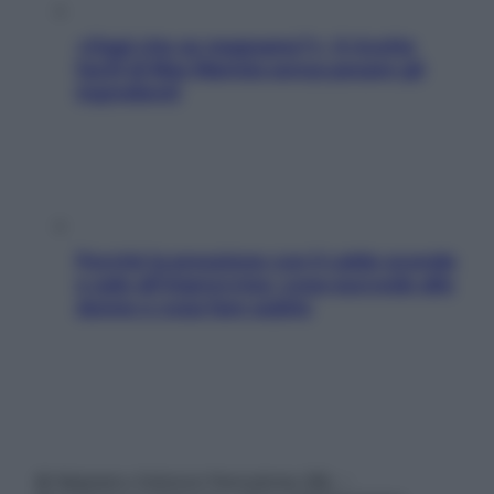
«Oggi che se magnamo?»: 4 ricette
facili di Max Mariola senza pesare gli
ingredienti
Perché la pressione con il caldo scende
e sale all’improvviso: cosa succede alle
donne e cosa fare subito
© Belpietro Edizioni Periodiche SRL –