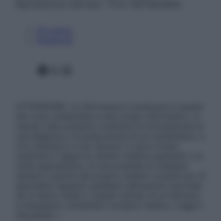
Riproduzione riservata – P.Iva 13673600964
Chi siamo
Pubblicità
Facebook
X
Instagram
ATTENZIONE: Le informazioni contenute in questo
sito sono presentate a solo scopo informativo, in
nessun caso possono costituire la formulazione di
una diagnosi o la prescrizione di un trattamento, e
non intendono e non devono in alcun modo
sostituire il rapporto diretto medico-paziente o la
visita specialistica. Si raccomanda di chiedere
sempre il parere del proprio medico curante e/o di
specialisti riguardo qualsiasi indicazione riportata.
Se si hanno dubbi o quesiti sull’uso di un farmaco
è necessario contattare il proprio medico. Leggi il
Disclaimer »