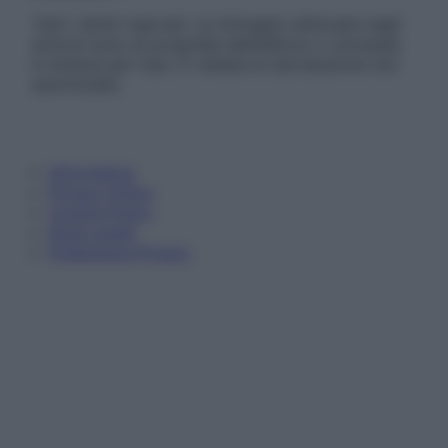
Tutti i diritti riservati. Le immagini utilizzate negli
articoli sono di proprietà dell’editore o concesse
in licenza per l’uso. È vietata la riproduzione non
autorizzata.
Informativa
Privacy Policy
Cookie Policy
Note Legali
Preferenze Privacy