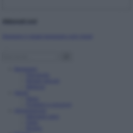
Abbonati ora!
Starbene ti regala benessere ogni mese!
Benessere
Psicologia
Rimedi naturali
Bellezza
Salute
News
Problemi e soluzioni
Alimentazione
Mangiare sano
Diete
Ricette