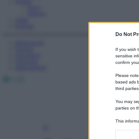
Fitness
Sport
Esercizi
Video
Podcast
Do Not Pr
Medicina AZ
Farmaci
If you wish 
Calcolatori
sensitive in
Oroscopo
confirm your
Abbonamenti
Please note
Facebook
X
Instagram
based ads b
third parties
You may sepa
parties on t
This informa
Participants
Please note