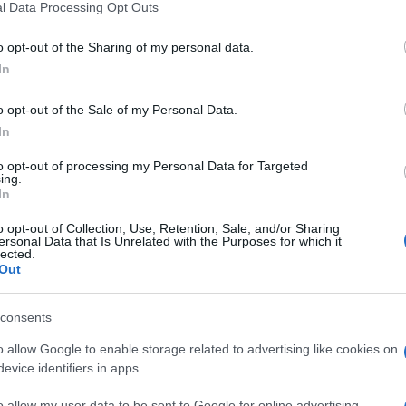
 'Dimagrire:
l Data Processing Opt Outs
including but not limited to your visit or usage behaviour. You may click 
 to Google and its third-party tags to use your data for below specifi
o opt-out of the Sharing of my personal data.
ogle consent section.
menu per buttar
In
o opt-out of the Sale of my Personal Data.
lo' - foto 3
In
to opt-out of processing my Personal Data for Targeted
ing.
In
o opt-out of Collection, Use, Retention, Sale, and/or Sharing
ersonal Data that Is Unrelated with the Purposes for which it
lected.
Out
consents
o allow Google to enable storage related to advertising like cookies on
evice identifiers in apps.
o allow my user data to be sent to Google for online advertising