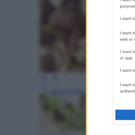
purpose
I want 
I want t
web or d
I want t
or app.
I want t
I want t
Leggi l’articolo
authenti