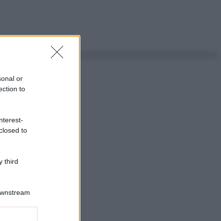
sonal or
ection to
nterest-
closed to
 third
Downstream
ggi anche
er and store