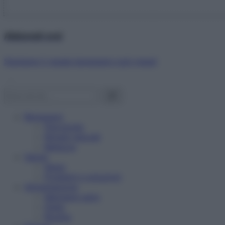
Abbonati ora!
Starbene ti regala benessere ogni mese!
Benessere
Psicologia
Rimedi naturali
Bellezza
Salute
News
Problemi e soluzioni
Alimentazione
Mangiare sano
Diete
Ricette