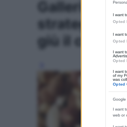
Galleria foto
Persona
information 
deny consent
I want t
in below Go
strategie e 
Opted 
I want t
giù il cortiso
Opted 
I want 
Advertis
Opted 
I want t
of my P
was col
Opted 
Google 
I want t
web or d
I want t