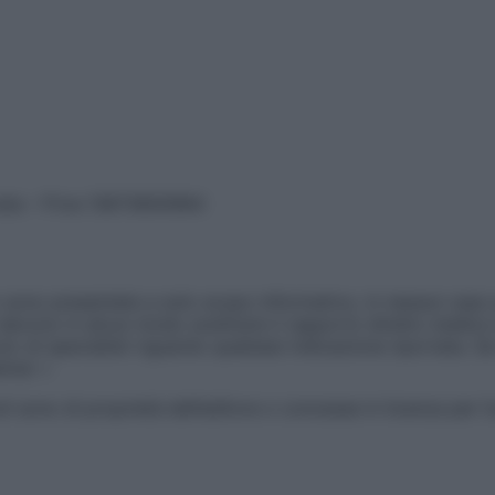
vata – P.Iva 13673600964
sono presentate a solo scopo informativo, in nessun caso p
devono in alcun modo sostituire il rapporto diretto medico-p
 di specialisti riguardo qualsiasi indicazione riportata. Se
aimer »
ticoli sono di proprietà dell’editore o concesse in licenza per 