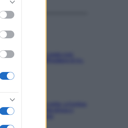
to grant or
ed purposes
Aria condizionata: usala così,
senza rischiare raffreddore & Co.
Mindfulness tra le vette: a Cortina
due giorni lontani da stress e
ansia da smartphone