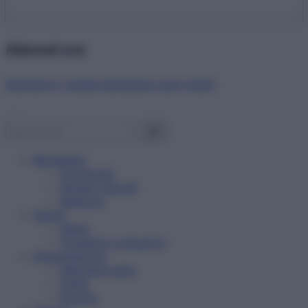
Abbonati ora!
Starbene ti regala benessere ogni mese!
Benessere
Psicologia
Rimedi naturali
Bellezza
Salute
News
Problemi e soluzioni
Alimentazione
Mangiare sano
Diete
Ricette