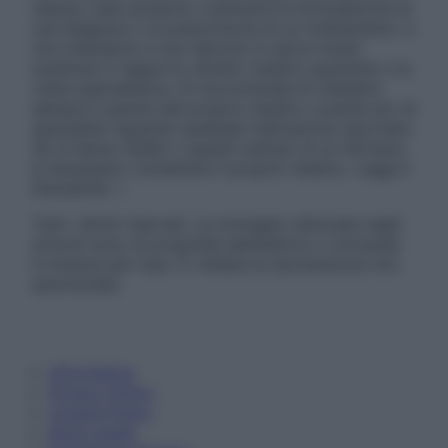
nessun caso possono costituire la formulazione di
una diagnosi o la prescrizione di un trattamento, e
non intendono e non devono in alcun modo
sostituire il rapporto diretto medico-paziente o la
visita specialistica. Si raccomanda di chiedere
sempre il parere del proprio medico curante e/o di
specialisti riguardo qualsiasi indicazione riportata.
Se si hanno dubbi o quesiti sull’uso di un farmaco
è necessario contattare il proprio medico. Leggi il
Disclaimer »
Tutti i diritti riservati. Le immagini utilizzate negli
articoli sono di proprietà dell’editore o concesse
in licenza per l’uso. È vietata la riproduzione non
autorizzata.
Informativa
Privacy Policy
Cookie Policy
Note Legali