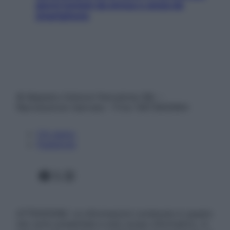
giorni lontani da stress e ansia da
smartphone
© Belpietro Edizioni Periodiche SRL –
Riproduzione riservata – P.Iva 13673600964
Chi siamo
Pubblicità
Facebook
X
Instagram
ATTENZIONE: Le informazioni contenute in questo
sito sono presentate a solo scopo informativo, in