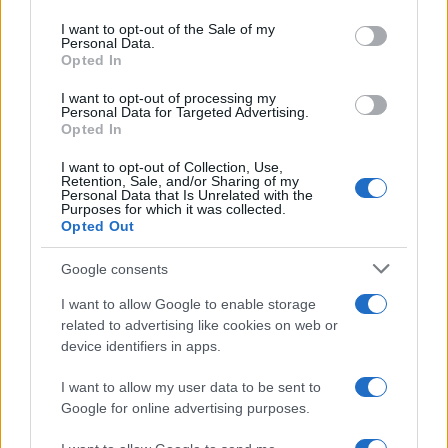
Please note that this website/app uses one or more Google
services and may gather and store information including but
I want to opt-out of the Sale of my
Personal Data.
not limited to your visit or usage behaviour. You may click to
Opted In
grant or deny consent to Google and its third-party tags to
use your data for below specified purposes in below Google
I want to opt-out of processing my
consent section.
Personal Data for Targeted Advertising.
Opted In
I want to opt-out of Collection, Use,
Retention, Sale, and/or Sharing of my
Personal Data that Is Unrelated with the
Purposes for which it was collected.
Opted Out
Google consents
I want to allow Google to enable storage
related to advertising like cookies on web or
device identifiers in apps.
I want to allow my user data to be sent to
Google for online advertising purposes.