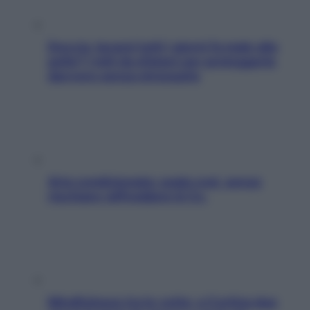
Doccia, lavarsi tutti i giorni fa male alla
pelle? I miti da sfatare per proteggerla
davvero senza stressarla
Aria condizionata: usala così, senza
rischiare raffreddore & Co.
Mindfulness tra le vette: a Cortina due