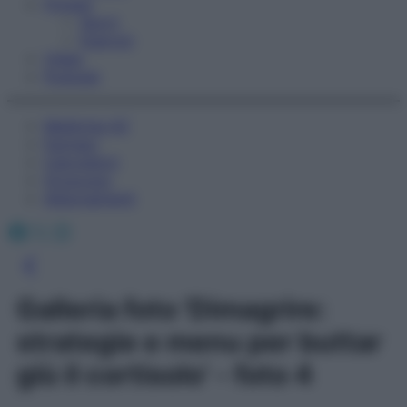
Fitness
Sport
Esercizi
Video
Podcast
Medicina AZ
Farmaci
Calcolatori
Oroscopo
Abbonamenti
Facebook
X
Instagram
Galleria foto 'Dimagrire:
strategie e menu per buttar
giù il cortisolo' - foto 4