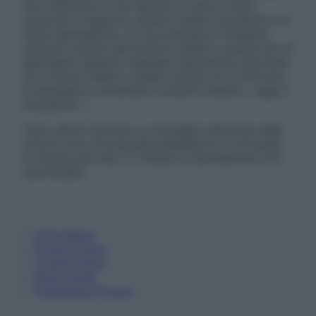
non intendono e non devono in alcun modo
sostituire il rapporto diretto medico-paziente o la
visita specialistica. Si raccomanda di chiedere
sempre il parere del proprio medico curante e/o di
specialisti riguardo qualsiasi indicazione riportata.
Se si hanno dubbi o quesiti sull’uso di un farmaco
è necessario contattare il proprio medico. Leggi il
Disclaimer »
Tutti i diritti riservati. Le immagini utilizzate negli
articoli sono di proprietà dell’editore o concesse
in licenza per l’uso. È vietata la riproduzione non
autorizzata.
Informativa
Privacy Policy
Cookie Policy
Note Legali
Preferenze Privacy