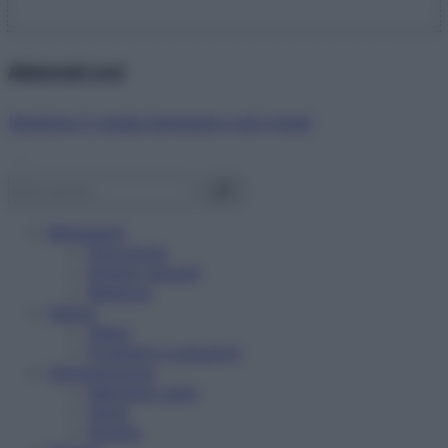
Abbonati ora!
Starbene ti regala benessere ogni mese!
Benessere
Psicologia
Rimedi naturali
Bellezza
Salute
News
Problemi e soluzioni
Alimentazione
Mangiare sano
Diete
Ricette