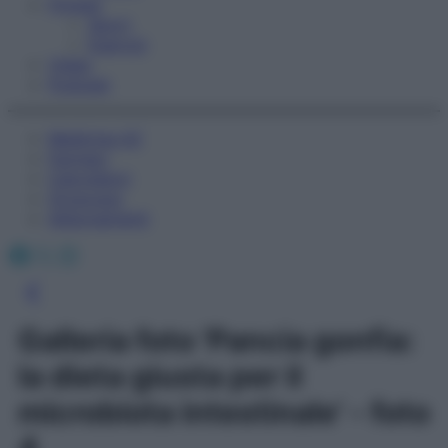
Fitness
Sport
Esercizi
Video
Podcast
Medicina AZ
Farmaci
Calcolatori
Oroscopo
Abbonamenti
Facebook
X
Instagram
Galleria foto 'Pancia gonfia:
la dieta giusta per il
microbiota intestinale' - foto