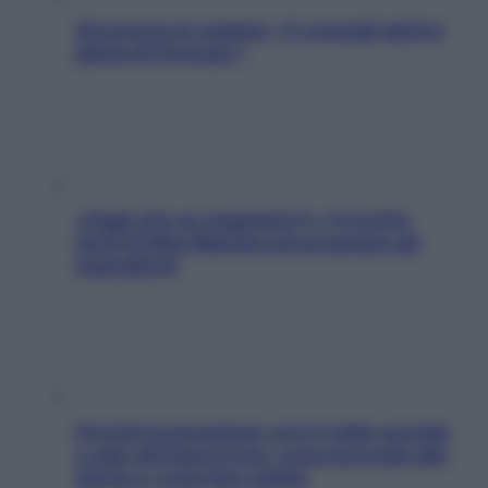
Sicurezza al volante: i 5 consigli dell’ex
pilota di Formula 1
«Oggi che se magnamo?»: 4 ricette
facili di Max Mariola senza pesare gli
ingredienti
Perché la pressione con il caldo scende
e sale all’improvviso: cosa succede alle
donne e cosa fare subito