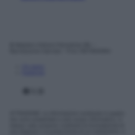
© Belpietro Edizioni Periodiche SRL –
Riproduzione riservata – P.Iva 13673600964
Chi siamo
Pubblicità
Facebook
X
Instagram
ATTENZIONE: Le informazioni contenute in questo
sito sono presentate a solo scopo informativo, in
nessun caso possono costituire la formulazione di
una diagnosi o la prescrizione di un trattamento, e