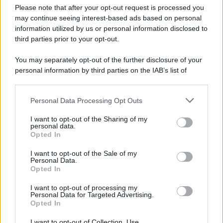
Please note that after your opt-out request is processed you
may continue seeing interest-based ads based on personal
information utilized by us or personal information disclosed to
third parties prior to your opt-out.
You may separately opt-out of the further disclosure of your
personal information by third parties on the IAB’s list of
downstream participants.
Personal Data Processing Opt Outs
This information may also be disclosed by us to third parties
on the IAB’s List of Downstream Participants that may further
I want to opt-out of the Sharing of my
disclose it to other third parties.
personal data.
Opted In
Please note that this website/app uses one or more Google
services and may gather and store information including but
I want to opt-out of the Sale of my
Personal Data.
not limited to your visit or usage behaviour. You may click to
Opted In
grant or deny consent to Google and its third-party tags to
use your data for below specified purposes in below Google
I want to opt-out of processing my
consent section.
Personal Data for Targeted Advertising.
Opted In
I want to opt-out of Collection, Use,