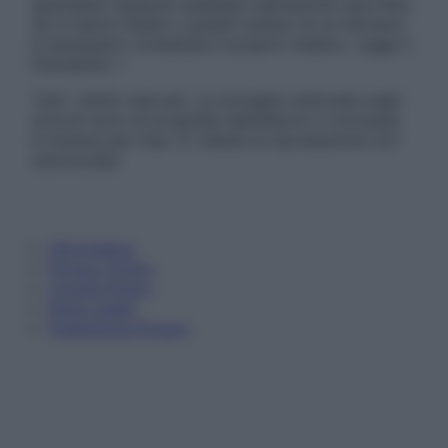
specialisti riguardo qualsiasi indicazione riportata.
Se si hanno dubbi o quesiti sull’uso di un farmaco
è necessario contattare il proprio medico. Leggi il
Disclaimer »
Tutti i diritti riservati. Le immagini utilizzate negli
articoli sono di proprietà dell’editore o concesse
in licenza per l’uso. È vietata la riproduzione non
autorizzata.
Informativa
Privacy Policy
Cookie Policy
Note Legali
Preferenze Privacy