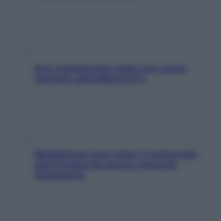
Aria condizionata: usala così, senza
rischiare raffreddore & Co.
Mindfulness tra le vette: a Cortina due
giorni lontani da stress e ansia da
smartphone