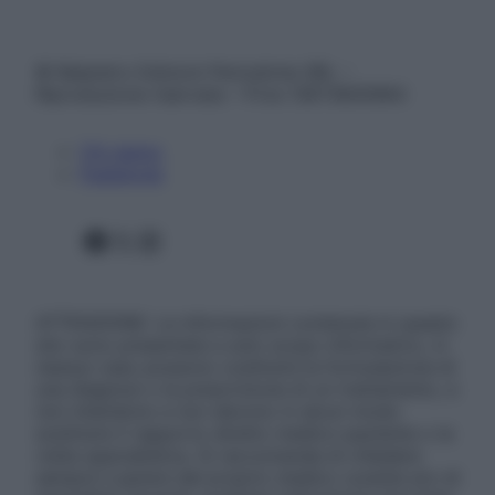
© Belpietro Edizioni Periodiche SRL –
Riproduzione riservata – P.Iva 13673600964
Chi siamo
Pubblicità
Facebook
X
Instagram
ATTENZIONE: Le informazioni contenute in questo
sito sono presentate a solo scopo informativo, in
nessun caso possono costituire la formulazione di
una diagnosi o la prescrizione di un trattamento, e
non intendono e non devono in alcun modo
sostituire il rapporto diretto medico-paziente o la
visita specialistica. Si raccomanda di chiedere
sempre il parere del proprio medico curante e/o di