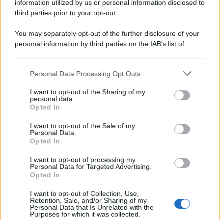
information utilized by us or personal information disclosed to
third parties prior to your opt-out.
You may separately opt-out of the further disclosure of your
personal information by third parties on the IAB’s list of
downstream participants.
Personal Data Processing Opt Outs
This information may also be disclosed by us to third parties
on the IAB’s List of Downstream Participants that may further
I want to opt-out of the Sharing of my
disclose it to other third parties.
personal data.
Opted In
Please note that this website/app uses one or more Google
services and may gather and store information including but
I want to opt-out of the Sale of my
Personal Data.
not limited to your visit or usage behaviour. You may click to
Opted In
grant or deny consent to Google and its third-party tags to
use your data for below specified purposes in below Google
I want to opt-out of processing my
consent section.
Personal Data for Targeted Advertising.
Opted In
I want to opt-out of Collection, Use,
Retention, Sale, and/or Sharing of my
Personal Data that Is Unrelated with the
Purposes for which it was collected.