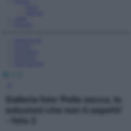
Fitness
Sport
Esercizi
Video
Podcast
Medicina AZ
Farmaci
Calcolatori
Oroscopo
Abbonamenti
Facebook
X
Instagram
Galleria foto 'Pelle secca, le
soluzioni che non ti aspetti'
- foto 2