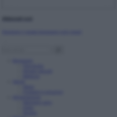
Abbonati ora!
Starbene ti regala benessere ogni mese!
Benessere
Psicologia
Rimedi naturali
Bellezza
Salute
News
Problemi e soluzioni
Alimentazione
Mangiare sano
Diete
Ricette