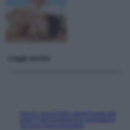
Leggi anche
Doccia, lavarsi tutti i giorni fa male alla
pelle? I miti da sfatare per proteggerla
davvero senza stressarla