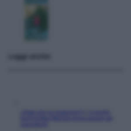
Leggi anche
«Oggi che se magnamo?»: 4 ricette
facili di Max Mariola senza pesare gli
ingredienti