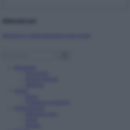
Abbonati ora!
Starbene ti regala benessere ogni mese!
Benessere
Psicologia
Rimedi naturali
Bellezza
Salute
News
Problemi e soluzioni
Alimentazione
Mangiare sano
Diete
Ricette