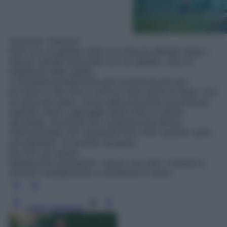
Versione “classica”
Parti con le gambe unite e le braccia distese lungo i
fianchi. Quindi divaricale con un saltello, oltre la
larghezza delle spalle,
e contemporaneamente apri le braccia per poi
portarle in alto fino a unire le mani sopra la testa. Con
un secondo balzo, torna nella posizione di partenza.
Quando atterri, appoggia bene tutta la pianta
del piede. Continua con i jumping jack senza
interruzioniper 30” (aumenta fino a 60” quando sarai
più allenata). Al termine recupera
per 60”, poi passa
all’esercizio successivo. Lavori con tutti i muscoli e
stimoli il metabolismo a rimettersi in moto.
Leggi l’articolo