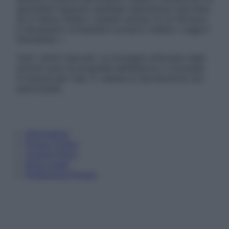
specialisti riguardo qualsiasi indicazione riportata.
Se si hanno dubbi o quesiti sull’uso di un farmaco
è necessario contattare il proprio medico. Leggi il
Disclaimer »
Tutti i diritti riservati. Le immagini utilizzate negli
articoli sono di proprietà dell’editore o concesse
in licenza per l’uso. È vietata la riproduzione non
autorizzata.
Informativa
Privacy Policy
Cookie Policy
Note Legali
Preferenze Privacy