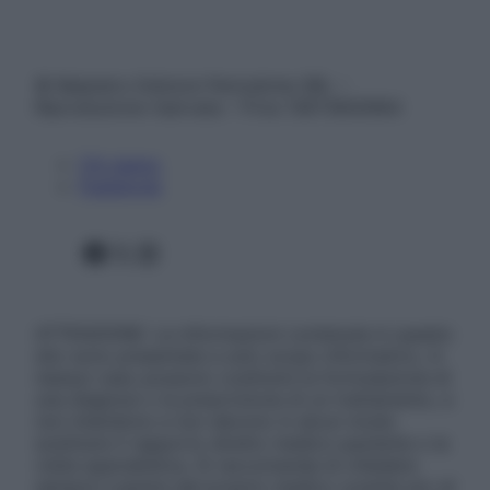
© Belpietro Edizioni Periodiche SRL –
Riproduzione riservata – P.Iva 13673600964
Chi siamo
Pubblicità
Facebook
X
Instagram
ATTENZIONE: Le informazioni contenute in questo
sito sono presentate a solo scopo informativo, in
nessun caso possono costituire la formulazione di
una diagnosi o la prescrizione di un trattamento, e
non intendono e non devono in alcun modo
sostituire il rapporto diretto medico-paziente o la
visita specialistica. Si raccomanda di chiedere
sempre il parere del proprio medico curante e/o di