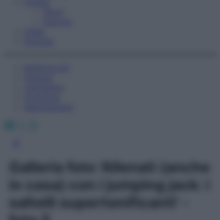
Fitness
Sport
Esercizi
Video
Podcast
Medicina AZ
Farmaci
Calcolatori
Oroscopo
Abbonamenti
Facebook
X
Instagram
Galleria foto 'Allenati (anche
in casa) con i jumping jack: i
saltelli supertonificanti' -