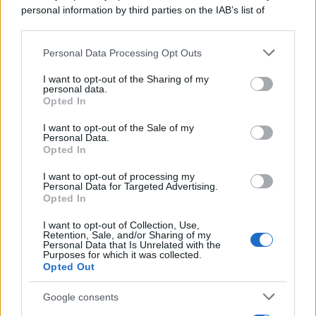
personal information by third parties on the IAB’s list of
downstream participants.
Personal Data Processing Opt Outs
This information may also be disclosed by us to third parties
on the IAB’s List of Downstream Participants that may further
I want to opt-out of the Sharing of my
disclose it to other third parties.
personal data.
Opted In
Please note that this website/app uses one or more Google
services and may gather and store information including but
I want to opt-out of the Sale of my
Personal Data.
not limited to your visit or usage behaviour. You may click to
Opted In
grant or deny consent to Google and its third-party tags to
use your data for below specified purposes in below Google
I want to opt-out of processing my
consent section.
Personal Data for Targeted Advertising.
Opted In
I want to opt-out of Collection, Use,
Retention, Sale, and/or Sharing of my
Personal Data that Is Unrelated with the
Purposes for which it was collected.
Opted Out
Google consents