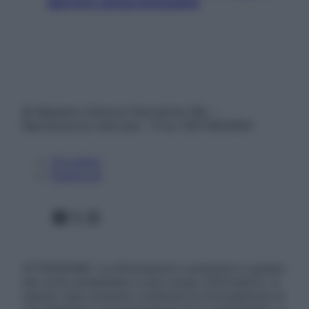
davvero senza stressarla
© Belpietro Edizioni Periodiche SRL –
Riproduzione riservata – P.Iva 13673600964
Chi siamo
Pubblicità
Facebook
X
Instagram
ATTENZIONE: Le informazioni contenute in questo
sito sono presentate a solo scopo informativo, in
nessun caso possono costituire la formulazione di