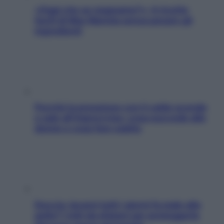
«Oggi che se magnamo?»: 4 ricette
facili di Max Mariola senza pesare gli
ingredienti
Perché la pressione con il caldo scende
e sale all’improvviso: cosa succede alle
donne e cosa fare subito
Doccia, lavarsi tutti i giorni fa male alla
pelle? I miti da sfatare per proteggerla