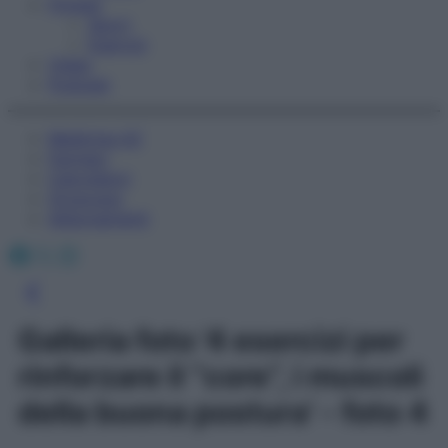
Fitness
Sport
Esercizi
Video
Podcast
Medicina AZ
Farmaci
Calcolatori
Oroscopo
Abbonamenti
Facebook
X
Instagram
Galleria foto '4 esercizi per
rinforzare il “core”, i muscoli
della buona postura' - foto 4