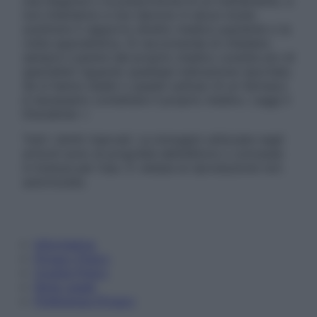
una diagnosi o la prescrizione di un trattamento, e
non intendono e non devono in alcun modo
sostituire il rapporto diretto medico-paziente o la
visita specialistica. Si raccomanda di chiedere
sempre il parere del proprio medico curante e/o di
specialisti riguardo qualsiasi indicazione riportata.
Se si hanno dubbi o quesiti sull’uso di un farmaco
è necessario contattare il proprio medico. Leggi il
Disclaimer »
Tutti i diritti riservati. Le immagini utilizzate negli
articoli sono di proprietà dell’editore o concesse
in licenza per l’uso. È vietata la riproduzione non
autorizzata.
Informativa
Privacy Policy
Cookie Policy
Note Legali
Preferenze Privacy