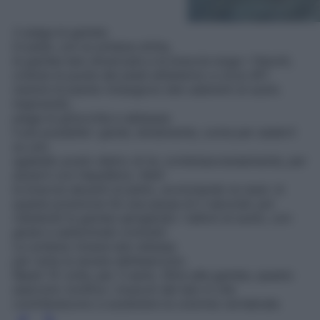
2 piega le gambe
In piedi, con la schiena dritta,
le gambe ben divaricate e le braccia lungo i fianchi,
orienta le punte dei piedi all’esterno a circa 45°,
mentre le piante rimangono ben aderenti al suolo.
Inspirando,
piega le ginocchia e abbassa
il più possibile i glutei, lentamente, come per sederti
su uno
sgabello posto dietro di te; contemporaneamente, per
aiutarti con l’equilibrio, fletti
le braccia davanti al petto, avvicinando le mani. In
questa posizione fai una pausa di 2 secondi, poi
ridistendi le gambe spingendo i talloni al suolo, con
glutei e addominali contratti.
La schiena rimane ben distesa
per tutta la durata dell’esercizio.
Ripeti 15 volte, per 3 serie. Oltre alle gambe, questo
esercizio tonifica i muscoli del lato b che
contribuiscono a sostenere la colonna vertebrale.