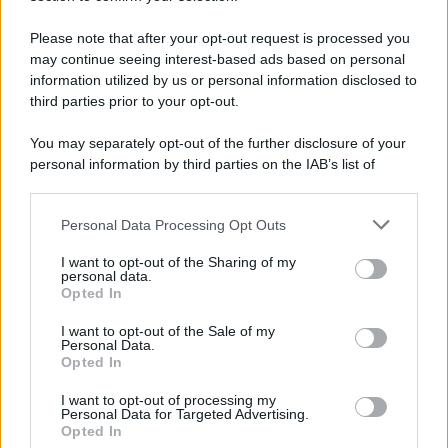
Please note that after your opt-out request is processed you
may continue seeing interest-based ads based on personal
information utilized by us or personal information disclosed to
third parties prior to your opt-out.
You may separately opt-out of the further disclosure of your
personal information by third parties on the IAB’s list of
downstream participants.
Personal Data Processing Opt Outs
This information may also be disclosed by us to third parties
on the IAB’s List of Downstream Participants that may further
I want to opt-out of the Sharing of my
disclose it to other third parties.
personal data.
Opted In
Please note that this website/app uses one or more Google
services and may gather and store information including but
I want to opt-out of the Sale of my
Personal Data.
not limited to your visit or usage behaviour. You may click to
Opted In
grant or deny consent to Google and its third-party tags to
use your data for below specified purposes in below Google
I want to opt-out of processing my
consent section.
Personal Data for Targeted Advertising.
Opted In