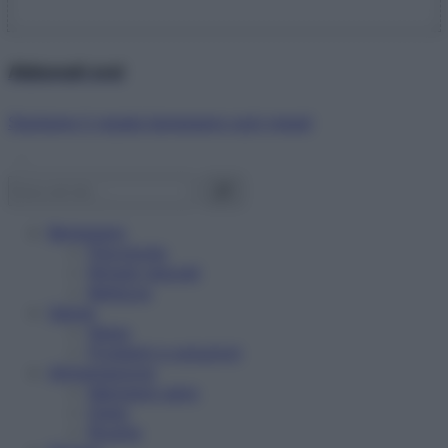
Abbonati ora!
Starbene ti regala benessere ogni mese!
Benessere
Psicologia
Rimedi naturali
Bellezza
Salute
News
Problemi e soluzioni
Alimentazione
Mangiare sano
Diete
Ricette