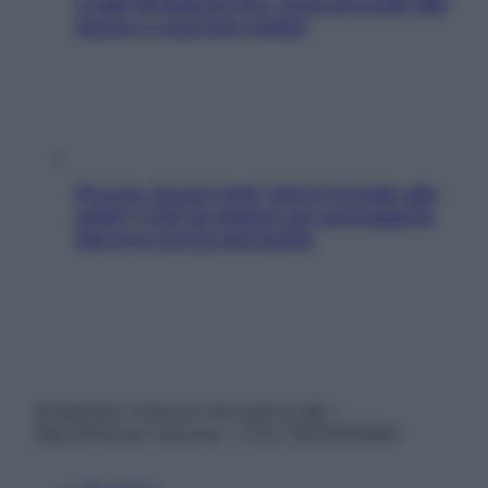
e sale all’improvviso: cosa succede alle
donne e cosa fare subito
Doccia, lavarsi tutti i giorni fa male alla
pelle? I miti da sfatare per proteggerla
davvero senza stressarla
© Belpietro Edizioni Periodiche SRL –
Riproduzione riservata – P.Iva 13673600964