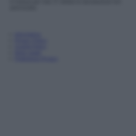
in licenza per l’uso. È vietata la riproduzione non
autorizzata.
Informativa
Privacy Policy
Cookie Policy
Note Legali
Preferenze Privacy