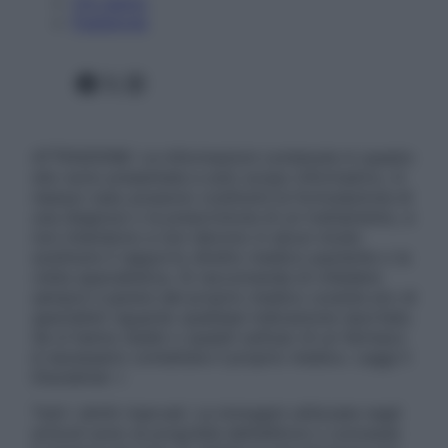
Chi siamo
Pubblicità
Facebook
X
Instagram
ATTENZIONE: Le informazioni contenute in questo
sito sono presentate a solo scopo informativo, in
nessun caso possono costituire la formulazione di
una diagnosi o la prescrizione di un trattamento, e
non intendono e non devono in alcun modo
sostituire il rapporto diretto medico-paziente o la
visita specialistica. Si raccomanda di chiedere
sempre il parere del proprio medico curante e/o di
specialisti riguardo qualsiasi indicazione riportata.
Se si hanno dubbi o quesiti sull’uso di un farmaco
è necessario contattare il proprio medico. Leggi il
Disclaimer »
Tutti i diritti riservati. Le immagini utilizzate negli
articoli sono di proprietà dell’editore o concesse