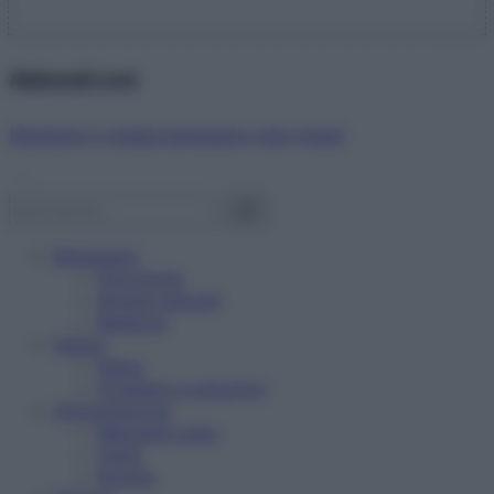
Abbonati ora!
Starbene ti regala benessere ogni mese!
Benessere
Psicologia
Rimedi naturali
Bellezza
Salute
News
Problemi e soluzioni
Alimentazione
Mangiare sano
Diete
Ricette