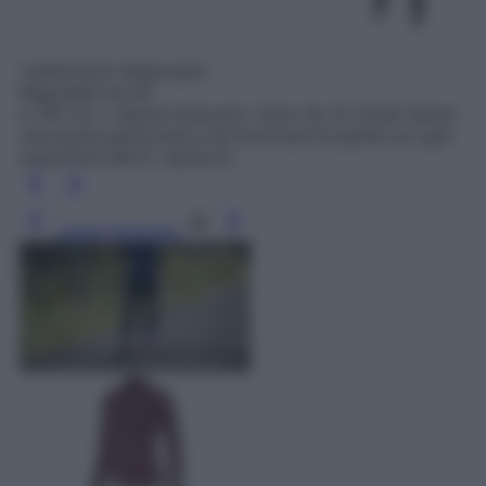
I bastoncini telescopici
Regolabili da 90
a 130 cm, i Vipole Instructor Vario QL Kt Violet hanno
una punta particolare che favorisce la spinta su ogni
superficie (99 €, vipole.it).
Leggi l’articolo