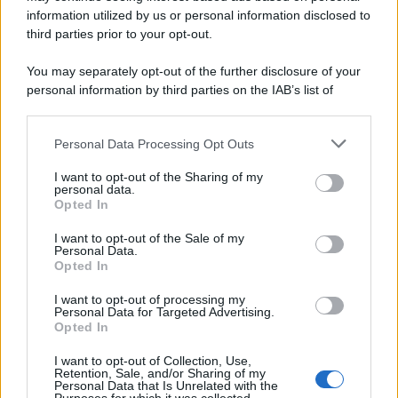
information utilized by us or personal information disclosed to
third parties prior to your opt-out.
You may separately opt-out of the further disclosure of your
personal information by third parties on the IAB’s list of
downstream participants.
Personal Data Processing Opt Outs
This information may also be disclosed by us to third parties
on the IAB’s List of Downstream Participants that may further
I want to opt-out of the Sharing of my
disclose it to other third parties.
personal data.
Opted In
Please note that this website/app uses one or more Google
services and may gather and store information including but
I want to opt-out of the Sale of my
Personal Data.
not limited to your visit or usage behaviour. You may click to
Opted In
grant or deny consent to Google and its third-party tags to
use your data for below specified purposes in below Google
I want to opt-out of processing my
consent section.
Personal Data for Targeted Advertising.
Opted In
I want to opt-out of Collection, Use,
Retention, Sale, and/or Sharing of my
Personal Data that Is Unrelated with the