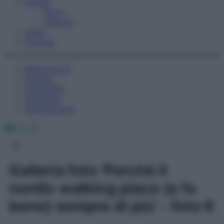
Fitness
Sport
Esercizi
Video
Podcast
Medicina AZ
Farmaci
Calcolatori
Oroscopo
Abbonamenti
Facebook
X
Instagram
Galleria foto 'Perché il
nordic walking piace (e fa
bene) sempre di più' - foto 6