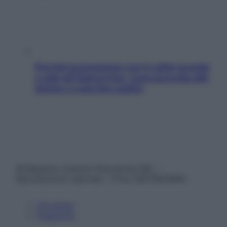
Perché la pressione con il caldo scende
e sale all’improvviso: cosa succede alle
donne e cosa fare subito
© Belpietro Edizioni Periodiche SRL –
Riproduzione riservata – P.Iva 13673600964
Chi siamo
Pubblicità