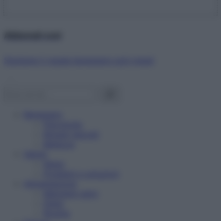
Abbonati ora!
Starbene ti regala benessere ogni mese!
Benessere
Psicologia
Rimedi naturali
Bellezza
Salute
News
Problemi e soluzioni
Alimentazione
Mangiare sano
Diete
Ricette