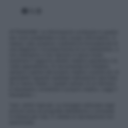
Facebook
X
Instagram
ATTENZIONE: Le informazioni contenute in questo
sito sono presentate a solo scopo informativo, in
nessun caso possono costituire la formulazione di
una diagnosi o la prescrizione di un trattamento, e
non intendono e non devono in alcun modo
sostituire il rapporto diretto medico-paziente o la
visita specialistica. Si raccomanda di chiedere
sempre il parere del proprio medico curante e/o di
specialisti riguardo qualsiasi indicazione riportata.
Se si hanno dubbi o quesiti sull’uso di un farmaco
è necessario contattare il proprio medico. Leggi il
Disclaimer »
Tutti i diritti riservati. Le immagini utilizzate negli
articoli sono di proprietà dell’editore o concesse
in licenza per l’uso. È vietata la riproduzione non
autorizzata.