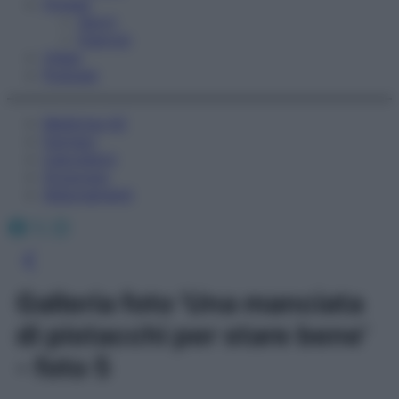
Fitness
Sport
Esercizi
Video
Podcast
Medicina AZ
Farmaci
Calcolatori
Oroscopo
Abbonamenti
Facebook
X
Instagram
Galleria foto 'Una manciata
di pistacchi per stare bene'
- foto 5