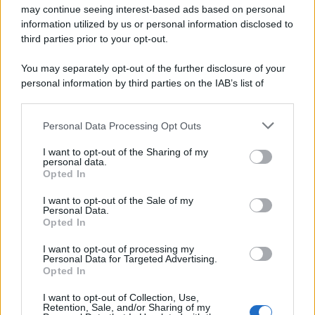
may continue seeing interest-based ads based on personal
information utilized by us or personal information disclosed to
third parties prior to your opt-out.
You may separately opt-out of the further disclosure of your
personal information by third parties on the IAB’s list of
downstream participants.
Personal Data Processing Opt Outs
This information may also be disclosed by us to third parties
on the IAB’s List of Downstream Participants that may further
I want to opt-out of the Sharing of my
disclose it to other third parties.
personal data.
Opted In
Please note that this website/app uses one or more Google
services and may gather and store information including but
I want to opt-out of the Sale of my
Personal Data.
not limited to your visit or usage behaviour. You may click to
Opted In
grant or deny consent to Google and its third-party tags to
use your data for below specified purposes in below Google
I want to opt-out of processing my
consent section.
Personal Data for Targeted Advertising.
Opted In
I want to opt-out of Collection, Use,
Retention, Sale, and/or Sharing of my