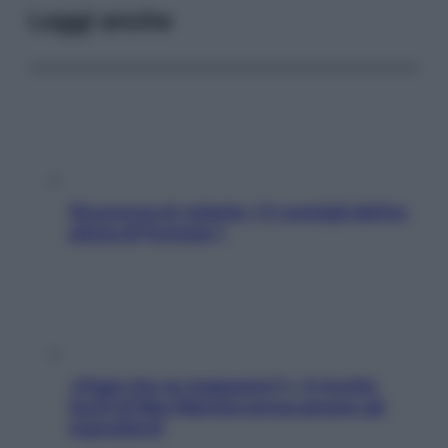
Leggi anche
Sicurezza al volante: i 5 consigli dell’ex
pilota di Formula 1
«Oggi che se magnamo?»: 4 ricette
facili di Max Mariola senza pesare gli
ingredienti