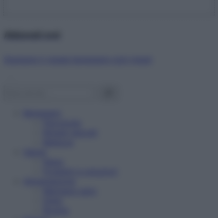
Abbonati ora!
Starbene ti regala benessere ogni mese!
Benessere
Psicologia
Rimedi naturali
Bellezza
Salute
News
Problemi e soluzioni
Alimentazione
Mangiare sano
Diete
Ricette