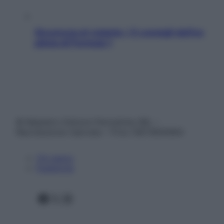
Sicurezza al volante: i 5 consigli dell’ex
pilota di Formula 1
© Belpietro Edizioni Periodiche SRL –
Riproduzione riservata – P.Iva 13673600964
Chi siamo
Pubblicità
Facebook
X
Instagram