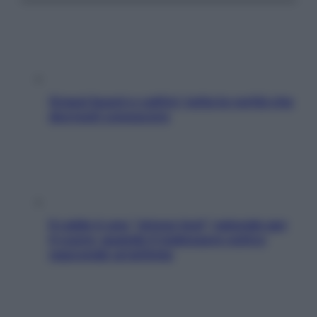
Grassi buoni e cattivi: tutta la verità che
dovresti conoscere
Il caldo è uno “stress test” naturale per
il cuore: quando il malessere estivo
nasconde un’aritmia