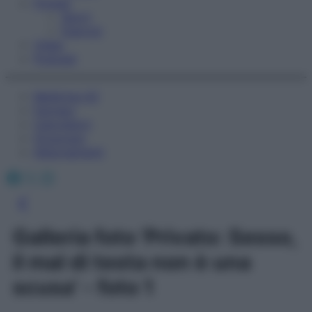
Fitness
Sport
Esercizi
Video
Podcast
Medicina AZ
Farmaci
Calcolatori
Oroscopo
Abbonamenti
Facebook
X
Instagram
Galleria foto 'Privato: Sesso,
il mal di testa non è una
scusa' - foto 1