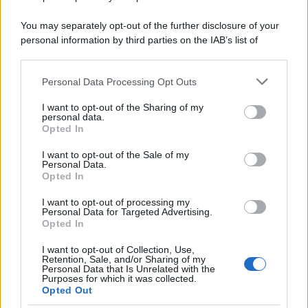
You may separately opt-out of the further disclosure of your
personal information by third parties on the IAB’s list of
downstream participants.
Personal Data Processing Opt Outs
This information may also be disclosed by us to third parties
on the IAB’s List of Downstream Participants that may further
I want to opt-out of the Sharing of my
disclose it to other third parties.
personal data.
Opted In
Please note that this website/app uses one or more Google
services and may gather and store information including but
I want to opt-out of the Sale of my
Personal Data.
not limited to your visit or usage behaviour. You may click to
Opted In
grant or deny consent to Google and its third-party tags to
use your data for below specified purposes in below Google
I want to opt-out of processing my
consent section.
Personal Data for Targeted Advertising.
Opted In
I want to opt-out of Collection, Use,
Retention, Sale, and/or Sharing of my
Personal Data that Is Unrelated with the
Purposes for which it was collected.
Opted Out