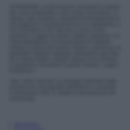
ATTENZIONE: Le informazioni contenute in questo
sito sono presentate a solo scopo informativo, in
nessun caso possono costituire la formulazione di
una diagnosi o la prescrizione di un trattamento, e
non intendono e non devono in alcun modo
sostituire il rapporto diretto medico-paziente o la
visita specialistica. Si raccomanda di chiedere
sempre il parere del proprio medico curante e/o di
specialisti riguardo qualsiasi indicazione riportata.
Se si hanno dubbi o quesiti sull’uso di un farmaco
è necessario contattare il proprio medico. Leggi il
Disclaimer »
Tutti i diritti riservati. Le immagini utilizzate negli
articoli sono di proprietà dell’editore o concesse
in licenza per l’uso. È vietata la riproduzione non
autorizzata.
Informativa
Privacy Policy