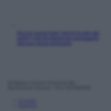
Doccia, lavarsi tutti i giorni fa male alla
pelle? I miti da sfatare per proteggerla
davvero senza stressarla
© Belpietro Edizioni Periodiche SRL –
Riproduzione riservata – P.Iva 13673600964
Chi siamo
Pubblicità