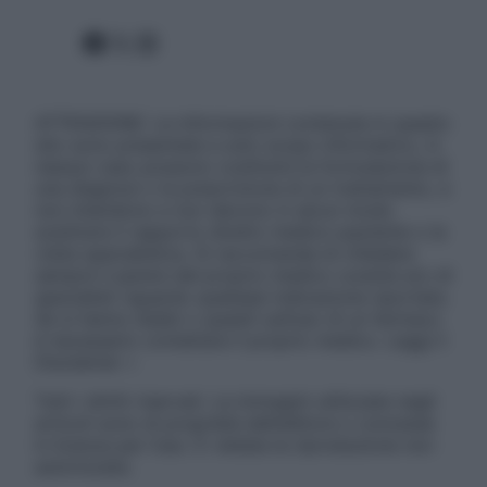
Facebook
X
Instagram
ATTENZIONE: Le informazioni contenute in questo
sito sono presentate a solo scopo informativo, in
nessun caso possono costituire la formulazione di
una diagnosi o la prescrizione di un trattamento, e
non intendono e non devono in alcun modo
sostituire il rapporto diretto medico-paziente o la
visita specialistica. Si raccomanda di chiedere
sempre il parere del proprio medico curante e/o di
specialisti riguardo qualsiasi indicazione riportata.
Se si hanno dubbi o quesiti sull’uso di un farmaco
è necessario contattare il proprio medico. Leggi il
Disclaimer »
Tutti i diritti riservati. Le immagini utilizzate negli
articoli sono di proprietà dell’editore o concesse
in licenza per l’uso. È vietata la riproduzione non
autorizzata.