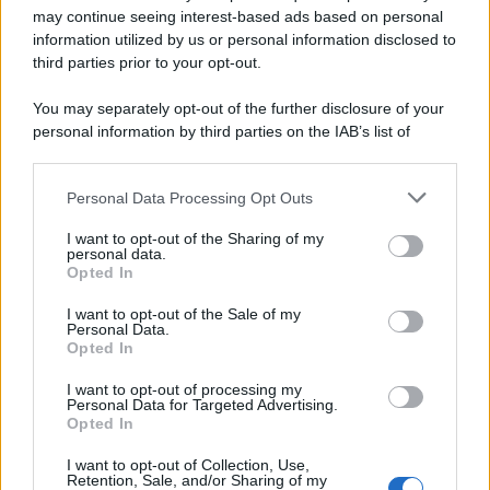
may continue seeing interest-based ads based on personal
information utilized by us or personal information disclosed to
third parties prior to your opt-out.
You may separately opt-out of the further disclosure of your
personal information by third parties on the IAB’s list of
downstream participants.
Personal Data Processing Opt Outs
This information may also be disclosed by us to third parties
on the IAB’s List of Downstream Participants that may further
I want to opt-out of the Sharing of my
disclose it to other third parties.
personal data.
Opted In
Please note that this website/app uses one or more Google
services and may gather and store information including but
I want to opt-out of the Sale of my
Personal Data.
not limited to your visit or usage behaviour. You may click to
Opted In
grant or deny consent to Google and its third-party tags to
use your data for below specified purposes in below Google
I want to opt-out of processing my
consent section.
Personal Data for Targeted Advertising.
Opted In
I want to opt-out of Collection, Use,
Retention, Sale, and/or Sharing of my