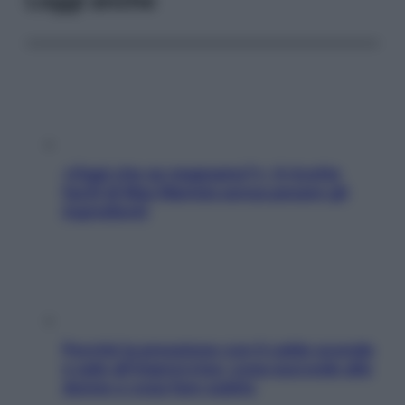
Leggi anche
«Oggi che se magnamo?»: 4 ricette
facili di Max Mariola senza pesare gli
ingredienti
Perché la pressione con il caldo scende
e sale all’improvviso: cosa succede alle
donne e cosa fare subito