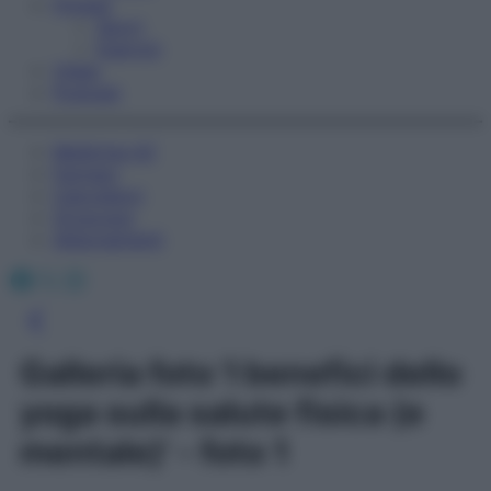
Fitness
Sport
Esercizi
Video
Podcast
Medicina AZ
Farmaci
Calcolatori
Oroscopo
Abbonamenti
Facebook
X
Instagram
Galleria foto 'I benefici dello
yoga sulla salute fisica (e
mentale)' - foto 1