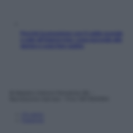
Perché la pressione con il caldo scende
e sale all’improvviso: cosa succede alle
donne e cosa fare subito
© Belpietro Edizioni Periodiche SRL –
Riproduzione riservata – P.Iva 13673600964
Chi siamo
Pubblicità