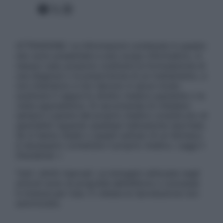
Facebook
X
Instagram
ATTENZIONE: Le informazioni contenute in questo
sito sono presentate a solo scopo informativo, in
nessun caso possono costituire la formulazione di
una diagnosi o la prescrizione di un trattamento, e
non intendono e non devono in alcun modo
sostituire il rapporto diretto medico-paziente o la
visita specialistica. Si raccomanda di chiedere
sempre il parere del proprio medico curante e/o di
specialisti riguardo qualsiasi indicazione riportata.
Se si hanno dubbi o quesiti sull’uso di un farmaco
è necessario contattare il proprio medico. Leggi il
Disclaimer »
Tutti i diritti riservati. Le immagini utilizzate negli
articoli sono di proprietà dell’editore o concesse
in licenza per l’uso. È vietata la riproduzione non
autorizzata.