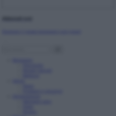
Abbonati ora!
Starbene ti regala benessere ogni mese!
Benessere
Psicologia
Rimedi naturali
Bellezza
Salute
News
Problemi e soluzioni
Alimentazione
Mangiare sano
Diete
Ricette