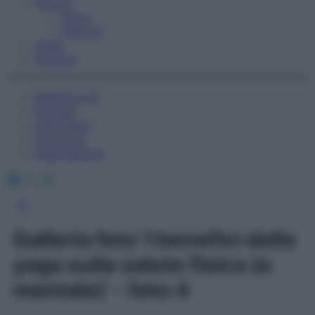
Fitness
Sport
Esercizi
Video
Podcast
Medicina AZ
Farmaci
Calcolatori
Oroscopo
Abbonamenti
Facebook
X
Instagram
Galleria foto 'I benefici dello
yoga sulla salute fisica (e
mentale)' - foto 4