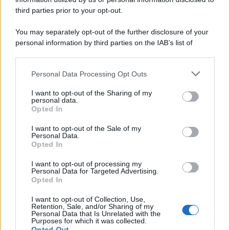
third parties prior to your opt-out.
You may separately opt-out of the further disclosure of your
personal information by third parties on the IAB’s list of
downstream participants.
Personal Data Processing Opt Outs
This information may also be disclosed by us to third parties
on the IAB’s List of Downstream Participants that may further
I want to opt-out of the Sharing of my
disclose it to other third parties.
personal data.
Opted In
Please note that this website/app uses one or more Google
services and may gather and store information including but
I want to opt-out of the Sale of my
Personal Data.
not limited to your visit or usage behaviour. You may click to
Opted In
grant or deny consent to Google and its third-party tags to
use your data for below specified purposes in below Google
I want to opt-out of processing my
consent section.
Personal Data for Targeted Advertising.
Opted In
I want to opt-out of Collection, Use,
Retention, Sale, and/or Sharing of my
Personal Data that Is Unrelated with the
Purposes for which it was collected.
Opted Out