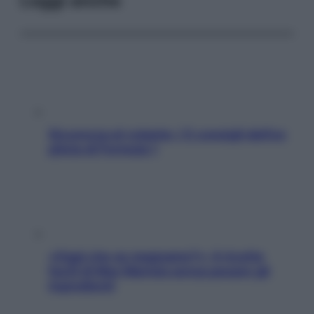
Leggi anche
Sicurezza al volante: i 5 consigli dell’ex
pilota di Formula 1
«Oggi che se magnamo?»: 4 ricette
facili di Max Mariola senza pesare gli
ingredienti