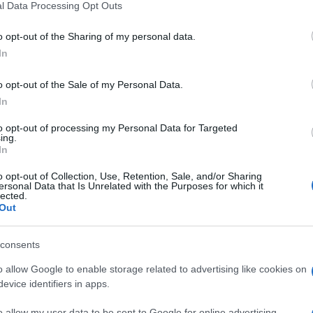
'Cellulite: sport
l Data Processing Opt Outs
including but not limited to your visit or usage behaviour. You may click 
 to Google and its third-party tags to use your data for below specifi
o opt-out of the Sharing of my personal data.
ogle consent section.
coppia vincente'
In
o opt-out of the Sale of my Personal Data.
In
to opt-out of processing my Personal Data for Targeted
ing.
In
o opt-out of Collection, Use, Retention, Sale, and/or Sharing
ersonal Data that Is Unrelated with the Purposes for which it
lected.
Out
consents
o allow Google to enable storage related to advertising like cookies on
evice identifiers in apps.
o allow my user data to be sent to Google for online advertising