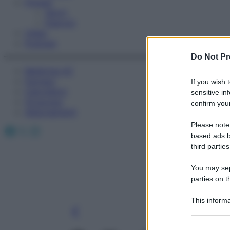
Fitness
Sport
Esercizi
Video
Podcast
Do Not Pr
Medicina AZ
Farmaci
If you wish 
Calcolatori
sensitive in
Oroscopo
confirm your
Abbonamenti
Please note
Facebook
X
Instagram
based ads b
third parties
You may sepa
parties on t
This informa
Participants
Please note