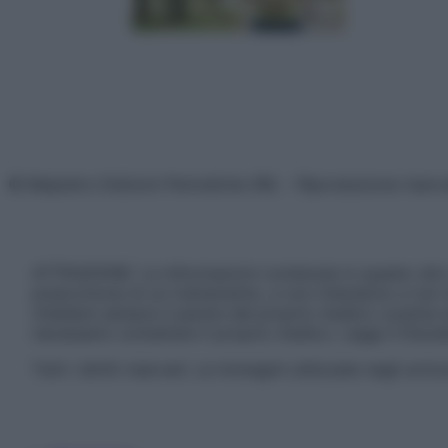
© Belpietro Edizioni Periodiche SRL – Riproduzione riser
ATTENZIONE: Le informazioni contenute in questo sito 
prescrizione di un trattamento, e non intendono e non 
chiedere sempre il parere del proprio medico curante e/o
necessario contattare il proprio medico. Leggi il Discl
Tutti i diritti riservati. Le immagini utilizzate negli ar