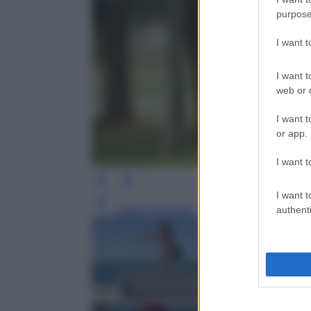
purpose
I want 
I want t
web or d
I want t
or app.
I want t
I want t
Leggi l’articolo
authenti