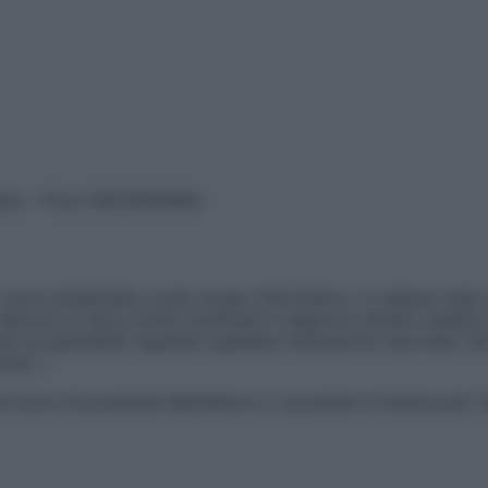
vata – P.Iva 13673600964
sono presentate a solo scopo informativo, in nessun caso p
devono in alcun modo sostituire il rapporto diretto medico-p
 di specialisti riguardo qualsiasi indicazione riportata. Se
aimer »
ticoli sono di proprietà dell’editore o concesse in licenza per 