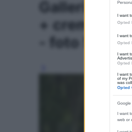
Galleria foto 
Persona
information 
deny consent
I want t
in below Go
+ crema, la 
Opted 
I want t
- foto 5
Opted 
I want 
Advertis
Opted 
I want t
of my P
was col
Opted 
Google 
I want t
web or d
I want t