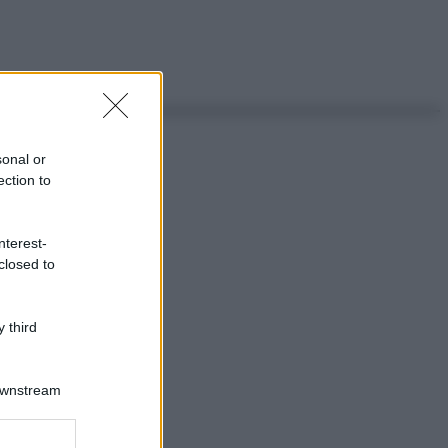
sonal or
ection to
nterest-
closed to
 third
Downstream
ggi anche
er and store