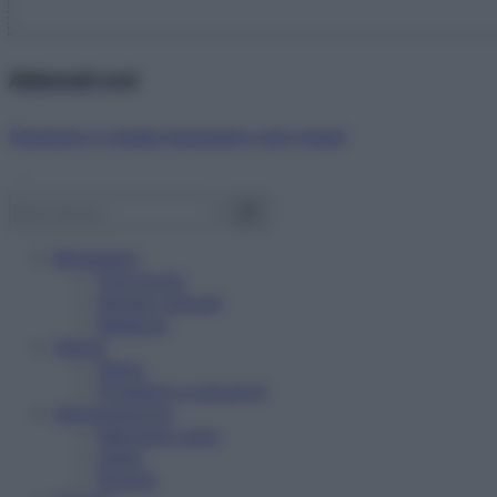
Abbonati ora!
Starbene ti regala benessere ogni mese!
Benessere
Psicologia
Rimedi naturali
Bellezza
Salute
News
Problemi e soluzioni
Alimentazione
Mangiare sano
Diete
Ricette