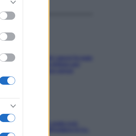
to grant or
ed purposes
Doccia, lavarsi tutti i giorni fa male
alla pelle? I miti da sfatare per
proteggerla davvero senza
stressarla
Aria condizionata: usala così,
senza rischiare raffreddore & Co.