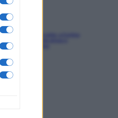
Mindfulness tra le vette: a Cortina
due giorni lontani da stress e
ansia da smartphone