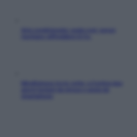
Aria condizionata: usala così, senza
rischiare raffreddore & Co.
Mindfulness tra le vette: a Cortina due
giorni lontani da stress e ansia da
smartphone