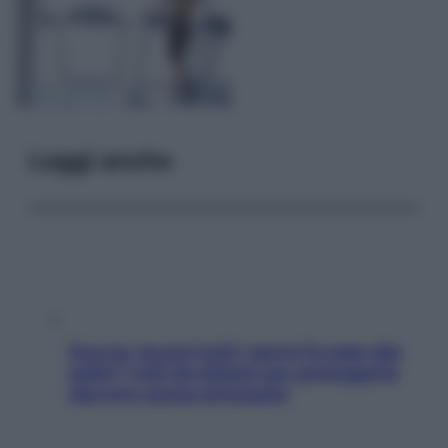
Leggi anche
Doccia, lavarsi tutti i giorni fa male alla
pelle? I miti da sfatare per proteggerla
davvero senza stressarla