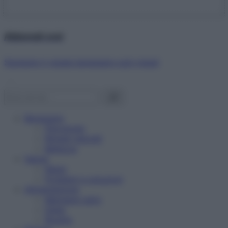
Abbonati ora!
Starbene ti regala benessere ogni mese!
Benessere
Psicologia
Rimedi naturali
Bellezza
Salute
News
Problemi e soluzioni
Alimentazione
Mangiare sano
Diete
Ricette