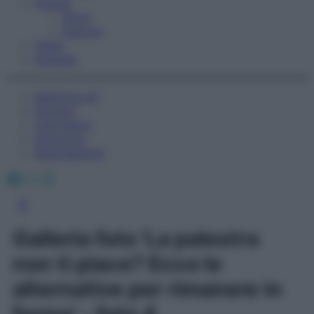
Fitness
Sport
Esercizi
Video
Podcast
Medicina AZ
Farmaci
Calcolatori
Oroscopo
Abbonamenti
Facebook
X
Instagram
Galleria foto 'La palestra
non ti piace? Ecco le
alternative per rimanere in