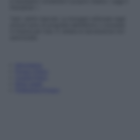
è necessario contattare il proprio medico. Leggi il
Disclaimer »
Tutti i diritti riservati. Le immagini utilizzate negli
articoli sono di proprietà dell’editore o concesse
in licenza per l’uso. È vietata la riproduzione non
autorizzata.
Informativa
Privacy Policy
Cookie Policy
Note Legali
Preferenze Privacy