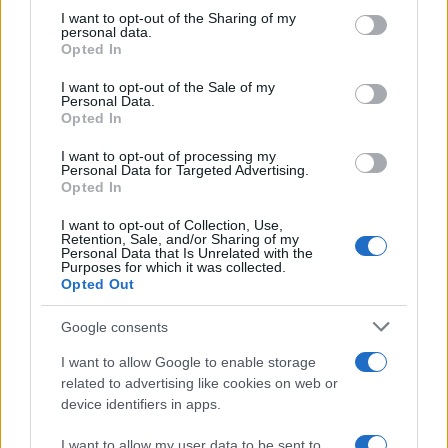
on the IAB’s List of Downstream Participants that may further
I want to opt-out of the Sharing of my
disclose it to other third parties.
personal data.
Opted In
Please note that this website/app uses one or more Google
services and may gather and store information including but
I want to opt-out of the Sale of my
Personal Data.
not limited to your visit or usage behaviour. You may click to
Opted In
grant or deny consent to Google and its third-party tags to
use your data for below specified purposes in below Google
I want to opt-out of processing my
consent section.
Personal Data for Targeted Advertising.
Opted In
I want to opt-out of Collection, Use,
Retention, Sale, and/or Sharing of my
Personal Data that Is Unrelated with the
Purposes for which it was collected.
Opted Out
Google consents
I want to allow Google to enable storage
related to advertising like cookies on web or
device identifiers in apps.
I want to allow my user data to be sent to