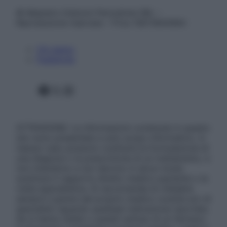
© Belpietro Edizioni Periodiche SRL –
Riproduzione riservata – P.Iva 13673600964
Chi siamo
Pubblicità
Facebook
X
Instagram
ATTENZIONE: Le informazioni contenute in questo
sito sono presentate a solo scopo informativo, in
nessun caso possono costituire la formulazione di
una diagnosi o la prescrizione di un trattamento, e
non intendono e non devono in alcun modo
sostituire il rapporto diretto medico-paziente o la
visita specialistica. Si raccomanda di chiedere
sempre il parere del proprio medico curante e/o di
specialisti riguardo qualsiasi indicazione riportata.
Se si hanno dubbi o quesiti sull’uso di un farmaco