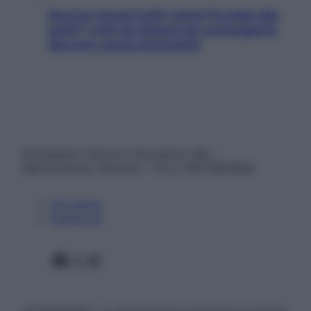
Doccia, lavarsi tutti i giorni fa male alla
pelle? I miti da sfatare per proteggerla
davvero senza stressarla
© Belpietro Edizioni Periodiche SRL –
Riproduzione riservata – P.Iva 13673600964
Chi siamo
Pubblicità
Facebook
X
Instagram