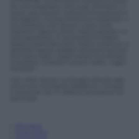
ATTENZIONE: Le informazioni contenute in questo
sito sono presentate a solo scopo informativo, in
nessun caso possono costituire la formulazione di
una diagnosi o la prescrizione di un trattamento, e
non intendono e non devono in alcun modo
sostituire il rapporto diretto medico-paziente o la
visita specialistica. Si raccomanda di chiedere
sempre il parere del proprio medico curante e/o di
specialisti riguardo qualsiasi indicazione riportata.
Se si hanno dubbi o quesiti sull’uso di un farmaco
è necessario contattare il proprio medico. Leggi il
Disclaimer »
Tutti i diritti riservati. Le immagini utilizzate negli
articoli sono di proprietà dell’editore o concesse
in licenza per l’uso. È vietata la riproduzione non
autorizzata.
Informativa
Privacy Policy
Cookie Policy