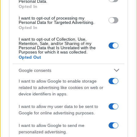
Personal Data.
not limited to your visit or usage behaviour. You may click to
Opted In
grant or deny consent to Google and its third-party tags to
use your data for below specified purposes in below Google
I want to opt-out of processing my
consent section.
Personal Data for Targeted Advertising.
Opted In
I want to opt-out of Collection, Use,
Retention, Sale, and/or Sharing of my
Personal Data that Is Unrelated with the
Purposes for which it was collected.
Opted Out
Google consents
I want to allow Google to enable storage
related to advertising like cookies on web or
device identifiers in apps.
I want to allow my user data to be sent to
Google for online advertising purposes.
I want to allow Google to send me
personalized advertising.