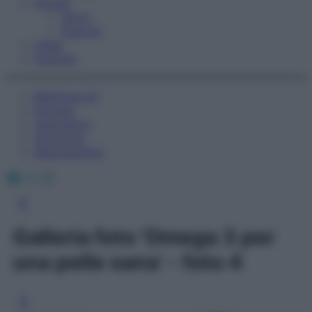
Fitness
Sport
Esercizi
Video
Podcast
Medicina AZ
Farmaci
Calcolatori
Oroscopo
Abbonamenti
Facebook
X
Instagram
Galleria foto 'Omega 3 per
una pelle sana' - foto 4