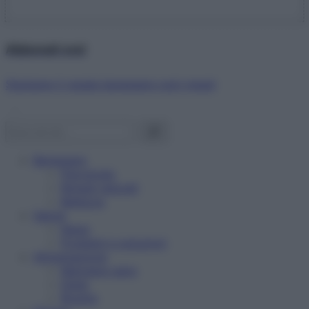
Abbonati ora!
Starbene ti regala benessere ogni mese!
Benessere
Psicologia
Rimedi naturali
Bellezza
Salute
News
Problemi e soluzioni
Alimentazione
Mangiare sano
Diete
Ricette