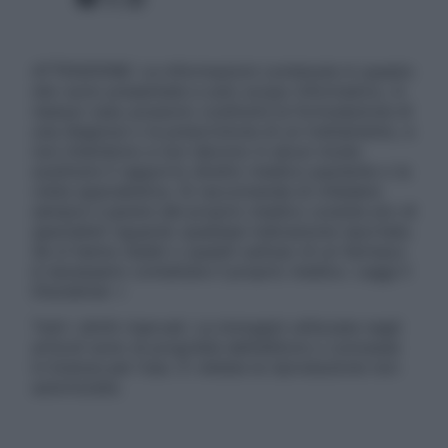
ATTENZIONE: Le informazioni contenute in questo
sito sono presentate a solo scopo informativo, in
nessun caso possono costituire la formulazione di
una diagnosi o la prescrizione di un trattamento, e
non intendono e non devono in alcun modo
sostituire il rapporto diretto medico-paziente o la
visita specialistica. Si raccomanda di chiedere
sempre il parere del proprio medico curante e/o di
specialisti riguardo qualsiasi indicazione riportata.
Se si hanno dubbi o quesiti sull’uso di un farmaco
è necessario contattare il proprio medico. Leggi il
Disclaimer »
Tutti i diritti riservati. Le immagini utilizzate negli
articoli sono di proprietà dell’editore o concesse
in licenza per l’uso. È vietata la riproduzione non
autorizzata.