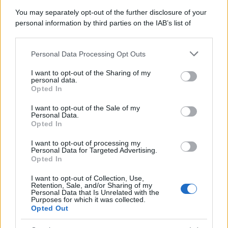
You may separately opt-out of the further disclosure of your
personal information by third parties on the IAB’s list of
downstream participants.
Personal Data Processing Opt Outs
This information may also be disclosed by us to third parties
on the IAB’s List of Downstream Participants that may further
I want to opt-out of the Sharing of my
disclose it to other third parties.
personal data.
Opted In
Please note that this website/app uses one or more Google
services and may gather and store information including but
I want to opt-out of the Sale of my
Personal Data.
not limited to your visit or usage behaviour. You may click to
Opted In
grant or deny consent to Google and its third-party tags to
use your data for below specified purposes in below Google
I want to opt-out of processing my
consent section.
Personal Data for Targeted Advertising.
Opted In
I want to opt-out of Collection, Use,
Retention, Sale, and/or Sharing of my
Personal Data that Is Unrelated with the
Purposes for which it was collected.
Opted Out