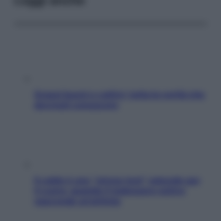
Leggi anche
Grassi buoni e cattivi: tutta la verità che
dovresti conoscere
Il caldo è uno “stress test” naturale per
il cuore: quando il malessere estivo
nasconde un’aritmia