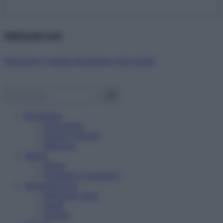
Abbonati ora!
Starbene ti regala benessere ogni mese!
Benessere
Psicologia
Rimedi naturali
Bellezza
Salute
News
Problemi e soluzioni
Alimentazione
Mangiare sano
Diete
Ricette