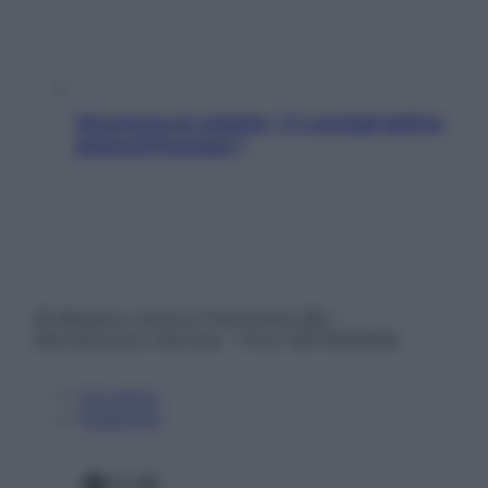
Sicurezza al volante: i 5 consigli dell’ex
pilota di Formula 1
© Belpietro Edizioni Periodiche SRL –
Riproduzione riservata – P.Iva 13673600964
Chi siamo
Pubblicità
Facebook
X
Instagram