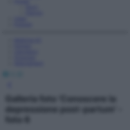
Fitness
Sport
Esercizi
Video
Podcast
Medicina AZ
Farmaci
Calcolatori
Oroscopo
Abbonamenti
Facebook
X
Instagram
Galleria foto 'Conoscere la
depressione post-partum' -
foto 6