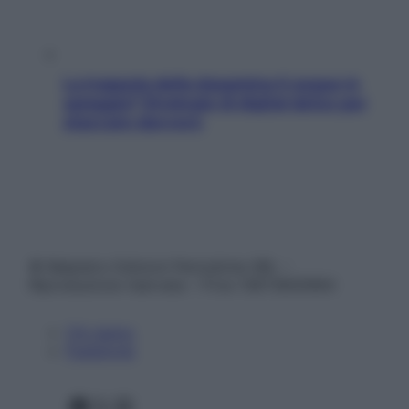
La trappola della dopamina ti segue in
spiaggia? Strategie di digital detox per
staccare davvero
© Belpietro Edizioni Periodiche SRL –
Riproduzione riservata – P.Iva 13673600964
Chi siamo
Pubblicità
Facebook
X
Instagram