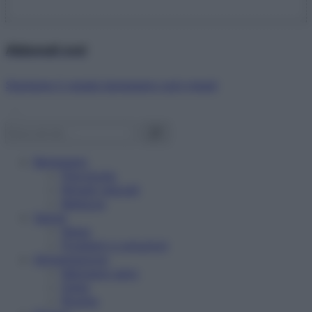
Abbonati ora!
Starbene ti regala benessere ogni mese!
Benessere
Psicologia
Rimedi naturali
Bellezza
Salute
News
Problemi e soluzioni
Alimentazione
Mangiare sano
Diete
Ricette