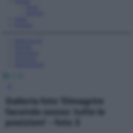
Fitness
Sport
Esercizi
Video
Podcast
Medicina AZ
Farmaci
Calcolatori
Oroscopo
Abbonamenti
Facebook
X
Instagram
Galleria foto 'Dimagrire
facendo sesso: tutte le
posizioni' - foto 3