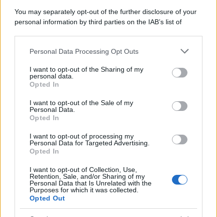
You may separately opt-out of the further disclosure of your
personal information by third parties on the IAB’s list of
downstream participants.
Personal Data Processing Opt Outs
This information may also be disclosed by us to third parties
on the IAB’s List of Downstream Participants that may further
I want to opt-out of the Sharing of my
disclose it to other third parties.
personal data.
Opted In
Please note that this website/app uses one or more Google
services and may gather and store information including but
I want to opt-out of the Sale of my
Personal Data.
not limited to your visit or usage behaviour. You may click to
Opted In
grant or deny consent to Google and its third-party tags to
use your data for below specified purposes in below Google
I want to opt-out of processing my
consent section.
Personal Data for Targeted Advertising.
Opted In
I want to opt-out of Collection, Use,
Retention, Sale, and/or Sharing of my
Personal Data that Is Unrelated with the
Purposes for which it was collected.
Opted Out