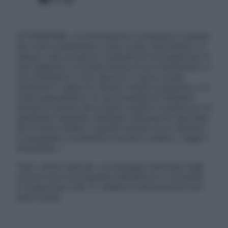
ATTENZIONE: Le informazioni contenute in questo
sito sono presentate a solo scopo informativo, in
nessun caso possono costituire la formulazione di
una diagnosi o la prescrizione di un trattamento, e
non intendono e non devono in alcun modo
sostituire il rapporto diretto medico-paziente o la
visita specialistica. Si raccomanda di chiedere
sempre il parere del proprio medico curante e/o di
specialisti riguardo qualsiasi indicazione riportata.
Se si hanno dubbi o quesiti sull’uso di un farmaco
è necessario contattare il proprio medico. Leggi il
Disclaimer »
Tutti i diritti riservati. Le immagini utilizzate negli
articoli sono di proprietà dell’editore o concesse
in licenza per l’uso. È vietata la riproduzione non
autorizzata.