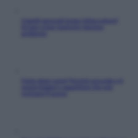
Capelli spezzati lungo l’attaccatura?
Scopri come risolvere l’annoso
problema
Fame dopo cena? Perché succede e 6
snack leggeri e appetitosi che non
rovinano il sonno