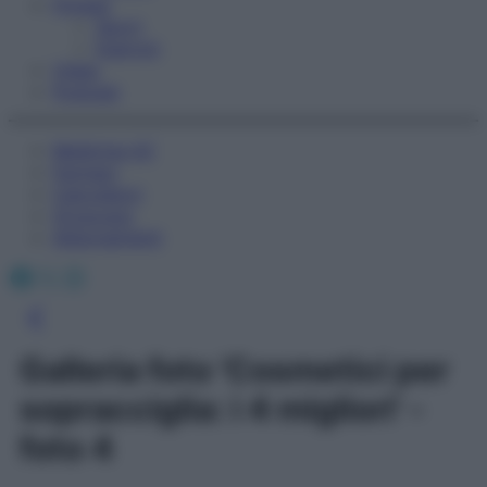
Fitness
Sport
Esercizi
Video
Podcast
Medicina AZ
Farmaci
Calcolatori
Oroscopo
Abbonamenti
Facebook
X
Instagram
Galleria foto 'Cosmetici per
sopracciglia: i 4 migliori' -
foto 4