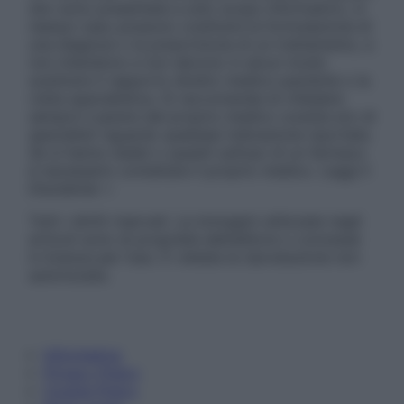
sito sono presentate a solo scopo informativo, in
nessun caso possono costituire la formulazione di
una diagnosi o la prescrizione di un trattamento, e
non intendono e non devono in alcun modo
sostituire il rapporto diretto medico-paziente o la
visita specialistica. Si raccomanda di chiedere
sempre il parere del proprio medico curante e/o di
specialisti riguardo qualsiasi indicazione riportata.
Se si hanno dubbi o quesiti sull’uso di un farmaco
è necessario contattare il proprio medico. Leggi il
Disclaimer »
Tutti i diritti riservati. Le immagini utilizzate negli
articoli sono di proprietà dell’editore o concesse
in licenza per l’uso. È vietata la riproduzione non
autorizzata.
Informativa
Privacy Policy
Cookie Policy