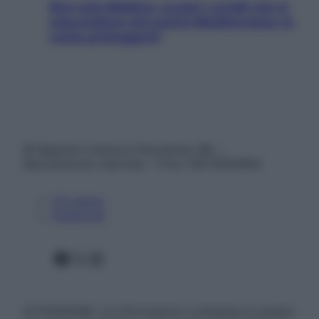
Non solo Maldive: scopri i coralli che si
nascondono nel nostro Mediterraneo (e
come proteggerli)
© Belpietro Edizioni Periodiche SRL –
Riproduzione riservata – P.Iva 13673600964
Chi siamo
Pubblicità
Facebook
X
Instagram
ATTENZIONE: Le informazioni contenute in questo