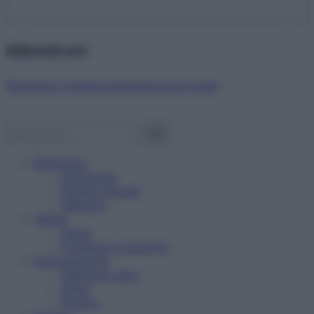
Abbonati ora!
Starbene ti regala benessere ogni mese!
Benessere
Psicologia
Rimedi naturali
Bellezza
Salute
News
Problemi e soluzioni
Alimentazione
Mangiare sano
Diete
Ricette