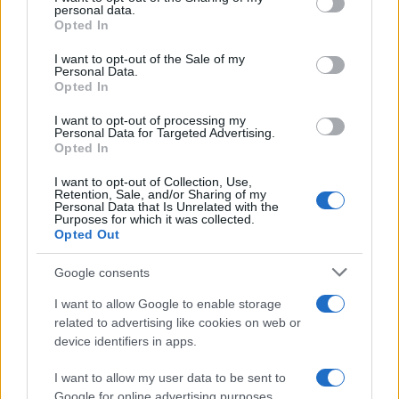
disclose it to other third parties.
personal data.
Opted In
Please note that this website/app uses one or more Google
services and may gather and store information including but
I want to opt-out of the Sale of my
Personal Data.
not limited to your visit or usage behaviour. You may click to
Opted In
grant or deny consent to Google and its third-party tags to
use your data for below specified purposes in below Google
I want to opt-out of processing my
consent section.
Personal Data for Targeted Advertising.
Opted In
I want to opt-out of Collection, Use,
Retention, Sale, and/or Sharing of my
Personal Data that Is Unrelated with the
Purposes for which it was collected.
Opted Out
Google consents
I want to allow Google to enable storage
related to advertising like cookies on web or
device identifiers in apps.
I want to allow my user data to be sent to
Google for online advertising purposes.