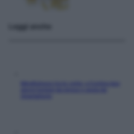
Leggi anche
Mindfulness tra le vette: a Cortina due
giorni lontani da stress e ansia da
smartphone