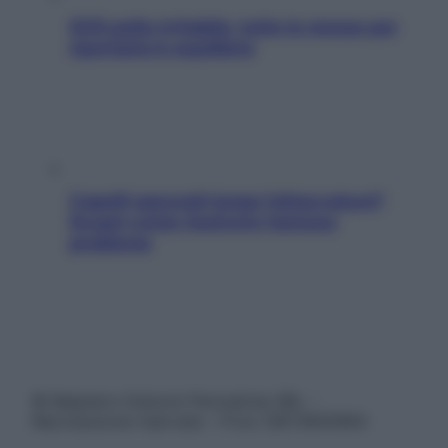
SOS pelle irritabile: tutte le mosse per
riportarla in equilibrio
Capelli spezzati lungo l’attaccatura?
Scopri come risolvere l’annoso
problema
© Belpietro Edizioni Periodiche SRL –
Riproduzione riservata – P.Iva 13673600964