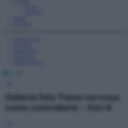
Fitness
Sport
Esercizi
Video
Podcast
Medicina AZ
Farmaci
Calcolatori
Oroscopo
Abbonamenti
Facebook
X
Instagram
Galleria foto 'Fame nervosa:
come controllarla' - foto 6