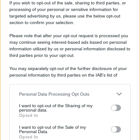
If you wish to opt-out of the sale, sharing to third parties, or
processing of your personal or sensitive information for
targeted advertising by us, please use the below opt-out
section to confirm your selection.
Please note that after your opt-out request is processed you
may continue seeing interest-based ads based on personal
information utilized by us or personal information disclosed to
third parties prior to your opt-out.
You may separately opt-out of the further disclosure of your
personal information by third parties on the IAB’s list of
downstream participants.
Personal Data Processing Opt Outs
This information may also be disclosed by us to third parties
on the IAB’s List of Downstream Participants that may further
I want to opt-out of the Sharing of my
disclose it to other third parties.
personal data.
Opted In
Please note that this website/app uses one or more Google
services and may gather and store information including but
I want to opt-out of the Sale of my
Personal Data.
not limited to your visit or usage behaviour. You may click to
Opted In
grant or deny consent to Google and its third-party tags to