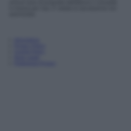
articoli sono di proprietà dell’editore o concesse
in licenza per l’uso. È vietata la riproduzione non
autorizzata.
Informativa
Privacy Policy
Cookie Policy
Note Legali
Preferenze Privacy