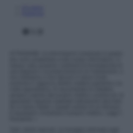
Chi siamo
Pubblicità
Facebook
X
Instagram
ATTENZIONE: Le informazioni contenute in questo
sito sono presentate a solo scopo informativo, in
nessun caso possono costituire la formulazione di
una diagnosi o la prescrizione di un trattamento, e
non intendono e non devono in alcun modo
sostituire il rapporto diretto medico-paziente o la
visita specialistica. Si raccomanda di chiedere
sempre il parere del proprio medico curante e/o di
specialisti riguardo qualsiasi indicazione riportata.
Se si hanno dubbi o quesiti sull’uso di un farmaco
è necessario contattare il proprio medico. Leggi il
Disclaimer »
Tutti i diritti riservati. Le immagini utilizzate negli