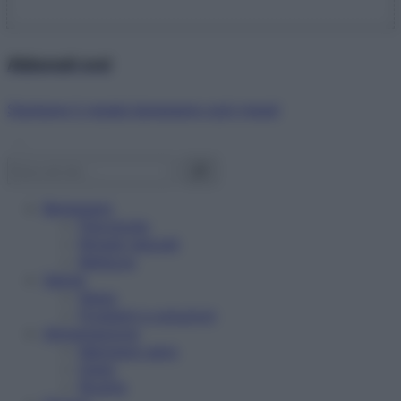
Abbonati ora!
Starbene ti regala benessere ogni mese!
Benessere
Psicologia
Rimedi naturali
Bellezza
Salute
News
Problemi e soluzioni
Alimentazione
Mangiare sano
Diete
Ricette