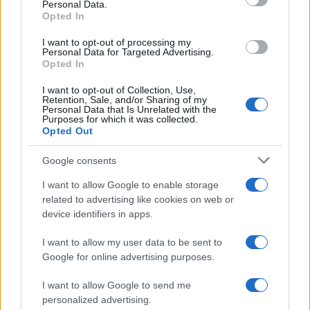
Personal Data.
not limited to your visit or usage behaviour. You may click to
Opted In
grant or deny consent to Google and its third-party tags to
use your data for below specified purposes in below Google
I want to opt-out of processing my
consent section.
Personal Data for Targeted Advertising.
Opted In
I want to opt-out of Collection, Use,
Retention, Sale, and/or Sharing of my
Personal Data that Is Unrelated with the
Purposes for which it was collected.
Opted Out
Google consents
I want to allow Google to enable storage
related to advertising like cookies on web or
device identifiers in apps.
I want to allow my user data to be sent to
Google for online advertising purposes.
I want to allow Google to send me
personalized advertising.