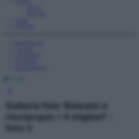
Fitness
Sport
Esercizi
Video
Podcast
Medicina AZ
Farmaci
Calcolatori
Oroscopo
Abbonamenti
Facebook
X
Instagram
Galleria foto 'Balsami a
risciacquo: i 4 migliori' -
foto 3