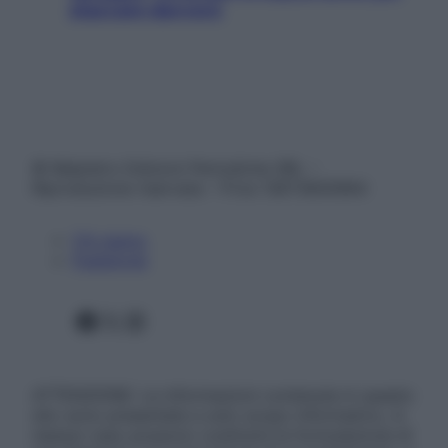
staccare davvero
© Belpietro Edizioni Periodiche SRL –
Riproduzione riservata – P.Iva 13673600964
Chi siamo
Pubblicità
Facebook
X
Instagram
ATTENZIONE: Le informazioni contenute in questo
sito sono presentate a solo scopo informativo, in
nessun caso possono costituire la formulazione di