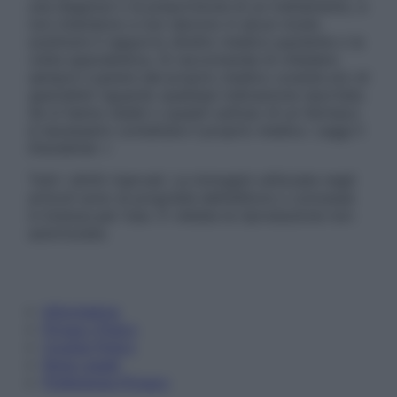
una diagnosi o la prescrizione di un trattamento, e
non intendono e non devono in alcun modo
sostituire il rapporto diretto medico-paziente o la
visita specialistica. Si raccomanda di chiedere
sempre il parere del proprio medico curante e/o di
specialisti riguardo qualsiasi indicazione riportata.
Se si hanno dubbi o quesiti sull’uso di un farmaco
è necessario contattare il proprio medico. Leggi il
Disclaimer »
Tutti i diritti riservati. Le immagini utilizzate negli
articoli sono di proprietà dell’editore o concesse
in licenza per l’uso. È vietata la riproduzione non
autorizzata.
Informativa
Privacy Policy
Cookie Policy
Note Legali
Preferenze Privacy