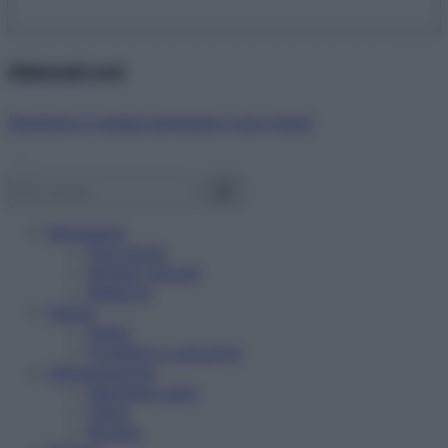
Abbonati ora!
Starbene ti regala benessere ogni mese!
Benessere
Psicologia
Rimedi naturali
Bellezza
Salute
News
Problemi e soluzioni
Alimentazione
Mangiare sano
Diete
Ricette