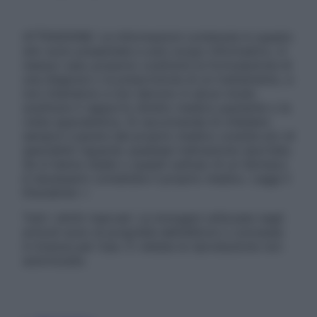
ATTENZIONE: Le informazioni contenute in questo
sito sono presentate a solo scopo informativo, in
nessun caso possono costituire la formulazione di
una diagnosi o la prescrizione di un trattamento, e
non intendono e non devono in alcun modo
sostituire il rapporto diretto medico-paziente o la
visita specialistica. Si raccomanda di chiedere
sempre il parere del proprio medico curante e/o di
specialisti riguardo qualsiasi indicazione riportata.
Se si hanno dubbi o quesiti sull’uso di un farmaco
è necessario contattare il proprio medico. Leggi il
Disclaimer »
Tutti i diritti riservati. Le immagini utilizzate negli
articoli sono di proprietà dell’editore o concesse
in licenza per l’uso. È vietata la riproduzione non
autorizzata.