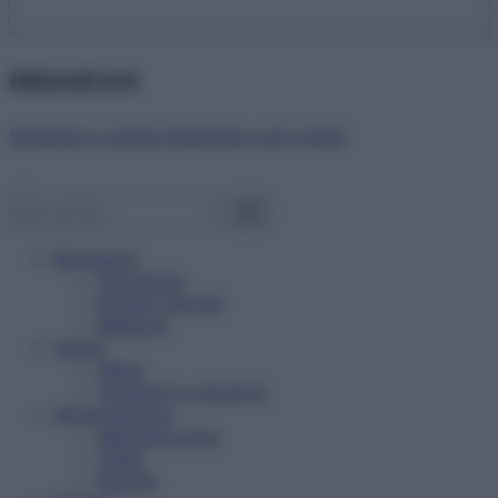
Abbonati ora!
Starbene ti regala benessere ogni mese!
Benessere
Psicologia
Rimedi naturali
Bellezza
Salute
News
Problemi e soluzioni
Alimentazione
Mangiare sano
Diete
Ricette