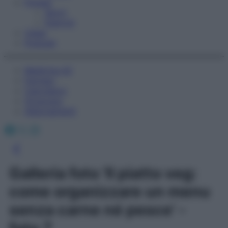
Fitness
Sport
Esercizi
Video
Podcast
Medicina AZ
Farmaci
Calcolatori
Oroscopo
Abbonamenti
Facebook
X
Instagram
Galleria foto 'Il piatto veg:
come organizzare un menu
senza carne né pesce' -