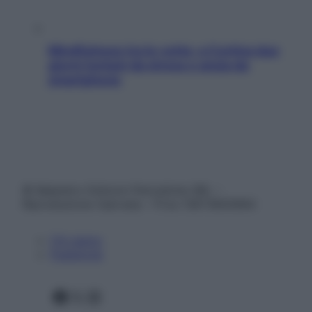
Mindfulness tra le vette: a Cortina due
giorni lontani da stress e ansia da
smartphone
© Belpietro Edizioni Periodiche SRL –
Riproduzione riservata – P.Iva 13673600964
Chi siamo
Pubblicità
Facebook
X
Instagram