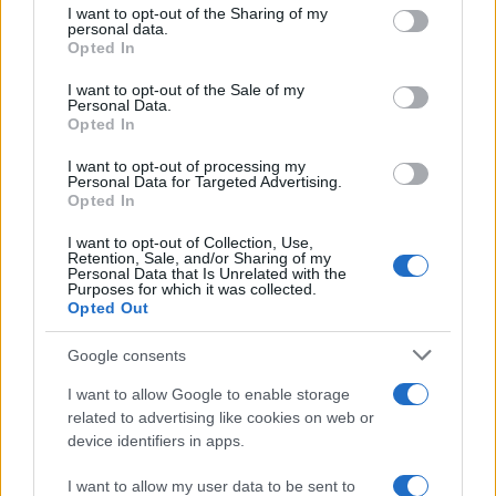
I want to opt-out of the Sharing of my
disclose it to other third parties.
personal data.
Opted In
Please note that this website/app uses one or more Google
services and may gather and store information including but
I want to opt-out of the Sale of my
Personal Data.
not limited to your visit or usage behaviour. You may click to
Opted In
grant or deny consent to Google and its third-party tags to
use your data for below specified purposes in below Google
I want to opt-out of processing my
consent section.
Personal Data for Targeted Advertising.
Opted In
I want to opt-out of Collection, Use,
Retention, Sale, and/or Sharing of my
Personal Data that Is Unrelated with the
Purposes for which it was collected.
Opted Out
Google consents
I want to allow Google to enable storage
related to advertising like cookies on web or
device identifiers in apps.
I want to allow my user data to be sent to