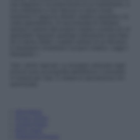
una diagnosi o la prescrizione di un trattamento, e
non intendono e non devono in alcun modo
sostituire il rapporto diretto medico-paziente o la
visita specialistica. Si raccomanda di chiedere
sempre il parere del proprio medico curante e/o di
specialisti riguardo qualsiasi indicazione riportata.
Se si hanno dubbi o quesiti sull’uso di un farmaco
è necessario contattare il proprio medico. Leggi il
Disclaimer »
Tutti i diritti riservati. Le immagini utilizzate negli
articoli sono di proprietà dell’editore o concesse
in licenza per l’uso. È vietata la riproduzione non
autorizzata.
Informativa
Privacy Policy
Cookie Policy
Note Legali
Preferenze Privacy