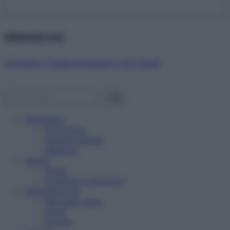
Abbonati ora!
Starbene ti regala benessere ogni mese!
Benessere
Psicologia
Rimedi naturali
Bellezza
Salute
News
Problemi e soluzioni
Alimentazione
Mangiare sano
Diete
Ricette