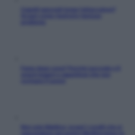
Capelli spezzati lungo l’attaccatura?
Scopri come risolvere l’annoso
problema
Fame dopo cena? Perché succede e 6
snack leggeri e appetitosi che non
rovinano il sonno
Non solo Maldive: scopri i coralli che si
nascondono nel nostro Mediterraneo (e