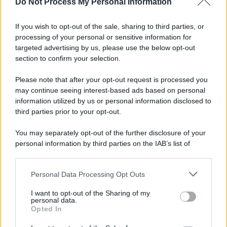
Do Not Process My Personal Information
If you wish to opt-out of the sale, sharing to third parties, or
processing of your personal or sensitive information for
targeted advertising by us, please use the below opt-out
section to confirm your selection.
Please note that after your opt-out request is processed you
may continue seeing interest-based ads based on personal
information utilized by us or personal information disclosed to
third parties prior to your opt-out.
You may separately opt-out of the further disclosure of your
personal information by third parties on the IAB’s list of
downstream participants.
Personal Data Processing Opt Outs
This information may also be disclosed by us to third parties
on the IAB’s List of Downstream Participants that may further
I want to opt-out of the Sharing of my
disclose it to other third parties.
personal data.
Opted In
Please note that this website/app uses one or more Google
services and may gather and store information including but