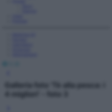
Fitness
Sport
Esercizi
Video
Podcast
Medicina AZ
Farmaci
Calcolatori
Oroscopo
Abbonamenti
Facebook
X
Instagram
Galleria foto 'Tè alla pesca: i
4 migliori' - foto 3