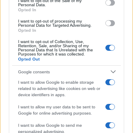
I want to opt-out of the Sale of my
Personal Data.
not limited to your visit or usage behaviour. You may click to
Opted In
grant or deny consent to Google and its third-party tags to
use your data for below specified purposes in below Google
I want to opt-out of processing my
consent section.
Personal Data for Targeted Advertising.
Opted In
I want to opt-out of Collection, Use,
Retention, Sale, and/or Sharing of my
Personal Data that Is Unrelated with the
Purposes for which it was collected.
Opted Out
Google consents
I want to allow Google to enable storage
related to advertising like cookies on web or
device identifiers in apps.
I want to allow my user data to be sent to
Google for online advertising purposes.
I want to allow Google to send me
personalized advertising.