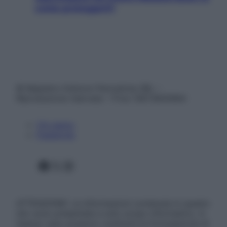
come proteggerli)
© Belpietro Edizioni Periodiche SRL –
Riproduzione riservata – P.Iva 13673600964
Chi siamo
Pubblicità
Facebook
X
Instagram
ATTENZIONE: Le informazioni contenute in questo
sito sono presentate a solo scopo informativo, in
nessun caso possono costituire la formulazione di