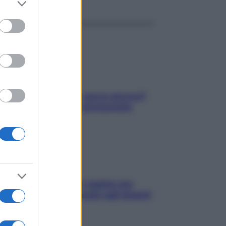
to grant or
ed purposes
Contare le calorie serve ancora?
La risposta della nutrizionista
L’oroscopo food di Jupiter per
l’estate 2026 dedicato agli amanti
del cibo