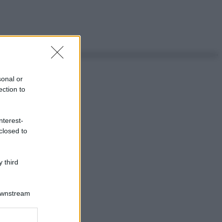
sonal or
ection to
nterest-
closed to
 third
Downstream
ggi anche
er and store