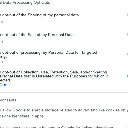
 'Che cos’è e
l Data Processing Opt Outs
including but not limited to your visit or usage behaviour. You may click 
 to Google and its third-party tags to use your data for below specifi
o opt-out of the Sharing of my personal data.
ogle consent section.
a la dieta del
In
o opt-out of the Sale of my Personal Data.
- foto 4
In
to opt-out of processing my Personal Data for Targeted
ing.
In
o opt-out of Collection, Use, Retention, Sale, and/or Sharing
ersonal Data that Is Unrelated with the Purposes for which it
lected.
Out
consents
o allow Google to enable storage related to advertising like cookies on
evice identifiers in apps.
o allow my user data to be sent to Google for online advertising