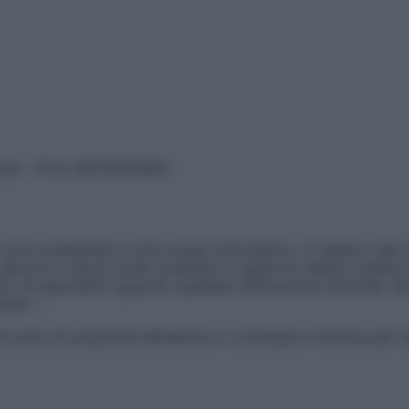
vata – P.Iva 13673600964
sono presentate a solo scopo informativo, in nessun caso p
devono in alcun modo sostituire il rapporto diretto medico-p
 di specialisti riguardo qualsiasi indicazione riportata. Se
aimer »
ticoli sono di proprietà dell’editore o concesse in licenza per 