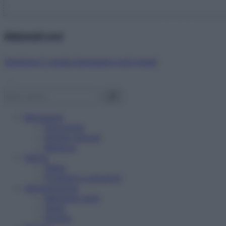
Abbonati ora!
Starbene ti regala benessere ogni mese!
Benessere
Psicologia
Rimedi naturali
Bellezza
Salute
News
Problemi e soluzioni
Alimentazione
Mangiare sano
Diete
Ricette