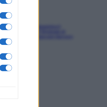
La trappola della dopamina ti
segue in spiaggia? Strategie di
digital detox per staccare davvero