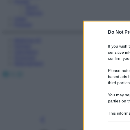
Fitness
Sport
Esercizi
Video
Podcast
Do Not Pr
Medicina AZ
Farmaci
If you wish 
Calcolatori
sensitive in
Oroscopo
confirm your
Abbonamenti
Please note
Facebook
X
Instagram
based ads b
third parties
You may sepa
parties on t
This informa
Participants
Please note