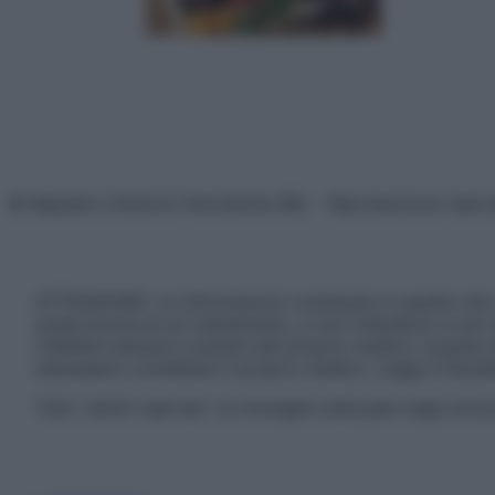
© Belpietro Edizioni Periodiche SRL – Riproduzione riser
ATTENZIONE: Le informazioni contenute in questo sito 
prescrizione di un trattamento, e non intendono e non 
chiedere sempre il parere del proprio medico curante e/o
necessario contattare il proprio medico. Leggi il Discl
Tutti i diritti riservati. Le immagini utilizzate negli ar