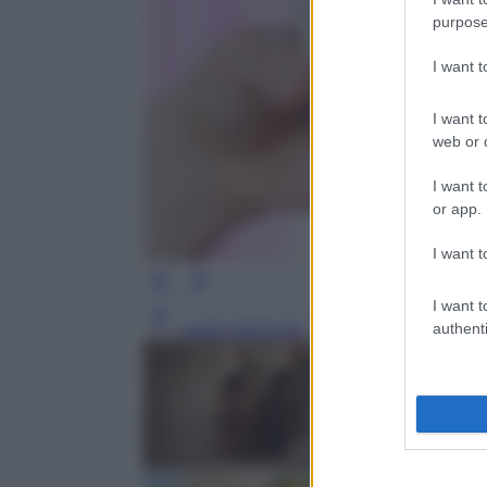
purpose
I want 
I want t
web or d
I want t
or app.
I want t
I want t
Leggi l’articolo
authenti