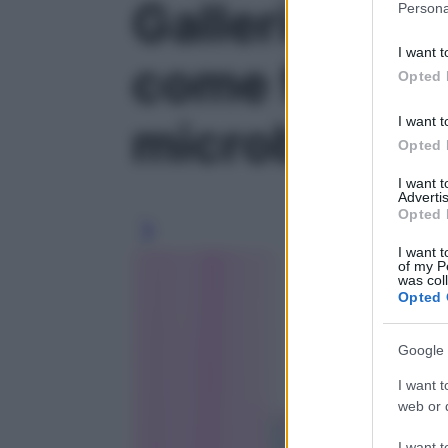
Galleria foto
Persona
information 
deny consent
I want t
in below Go
come funzion
Opted 
I want t
microbioma' 
Opted 
I want 
Advertis
Opted 
I want t
of my P
was col
Opted 
Google 
I want t
web or d
I want t