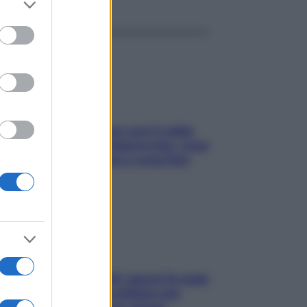
to grant or
ed purposes
Perché la pressione con il caldo
scende e sale all’improvviso: cosa
succede alle donne e cosa fare
subito
Doccia, lavarsi tutti i giorni fa male
alla pelle? I miti da sfatare per