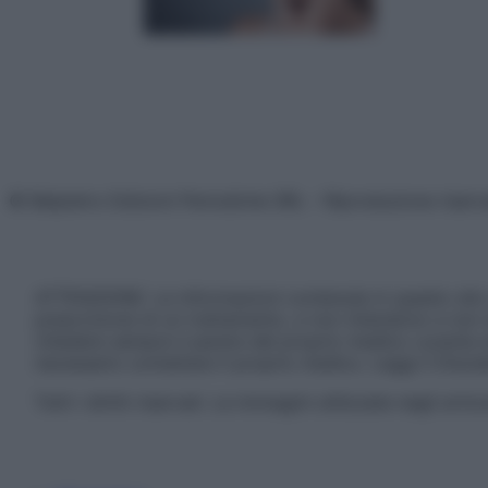
© Belpietro Edizioni Periodiche SRL – Riproduzione riser
ATTENZIONE: Le informazioni contenute in questo sito 
prescrizione di un trattamento, e non intendono e non 
chiedere sempre il parere del proprio medico curante e/o
necessario contattare il proprio medico. Leggi il Discl
Tutti i diritti riservati. Le immagini utilizzate negli ar