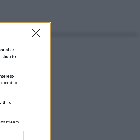
sonal or
ection to
nterest-
closed to
 third
Downstream
ggi anche
er and store