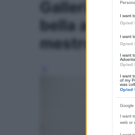
Galleria foto
Persona
information 
deny consent
I want t
in below Go
bella anche c
Opted 
I want t
mestruale' - 
Opted 
I want 
Advertis
Opted 
I want t
of my P
was col
Opted 
Google 
I want t
web or d
I want t