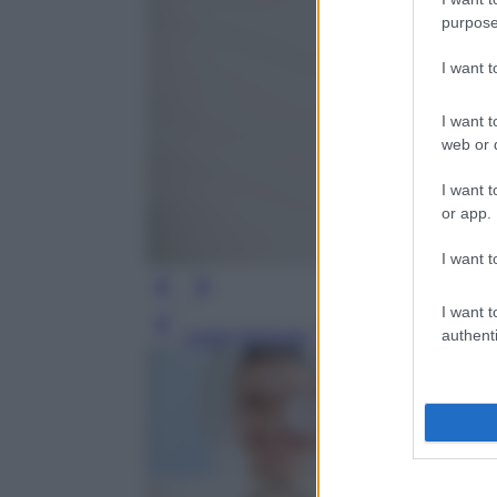
purpose
I want 
I want t
web or d
I want t
or app.
I want t
I want t
Leggi l’articolo
authenti