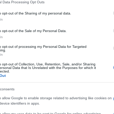
 'Pelle sempre
l Data Processing Opt Outs
including but not limited to your visit or usage behaviour. You may click 
 to Google and its third-party tags to use your data for below specifi
o opt-out of the Sharing of my personal data.
ogle consent section.
on il ciclo
In
o opt-out of the Sale of my Personal Data.
foto 2
In
to opt-out of processing my Personal Data for Targeted
ing.
In
o opt-out of Collection, Use, Retention, Sale, and/or Sharing
ersonal Data that Is Unrelated with the Purposes for which it
lected.
Out
consents
o allow Google to enable storage related to advertising like cookies on
evice identifiers in apps.
o allow my user data to be sent to Google for online advertising