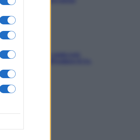
proteggerla davvero senza
stressarla
Aria condizionata: usala così,
senza rischiare raffreddore & Co.