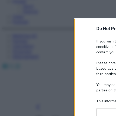
Fitness
Sport
Esercizi
Video
Podcast
Do Not Pr
Medicina AZ
Farmaci
If you wish 
Calcolatori
sensitive in
Oroscopo
confirm your
Abbonamenti
Please note
Facebook
X
Instagram
based ads b
third parties
You may sepa
parties on t
This informa
Participants
Please note