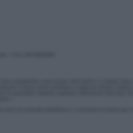
vata – P.Iva 13673600964
sono presentate a solo scopo informativo, in nessun caso p
devono in alcun modo sostituire il rapporto diretto medico-p
 di specialisti riguardo qualsiasi indicazione riportata. Se
aimer »
ticoli sono di proprietà dell’editore o concesse in licenza per 