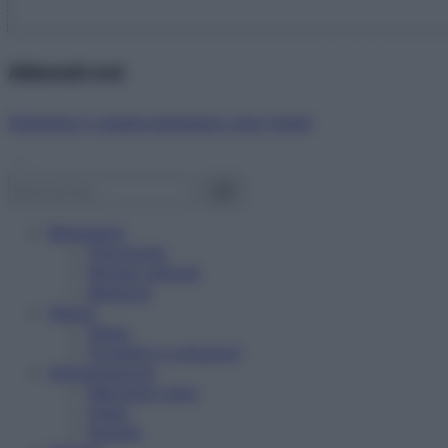
Abbonati ora!
Starbene ti regala benessere ogni mese!
Benessere
Psicologia
Rimedi naturali
Bellezza
Salute
News
Problemi e soluzioni
Alimentazione
Mangiare sano
Diete
Ricette