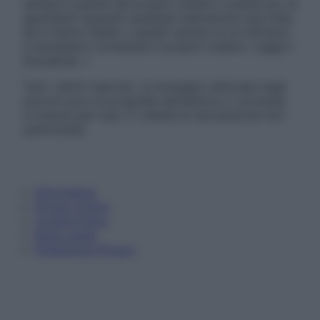
sempre il parere del proprio medico curante e/o di
specialisti riguardo qualsiasi indicazione riportata.
Se si hanno dubbi o quesiti sull’uso di un farmaco
è necessario contattare il proprio medico. Leggi il
Disclaimer »
Tutti i diritti riservati. Le immagini utilizzate negli
articoli sono di proprietà dell’editore o concesse
in licenza per l’uso. È vietata la riproduzione non
autorizzata.
Informativa
Privacy Policy
Cookie Policy
Note Legali
Preferenze Privacy