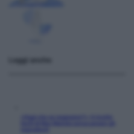
Leggi anche
«Oggi che se magnamo?»: 4 ricette
facili di Max Mariola senza pesare gli
ingredienti