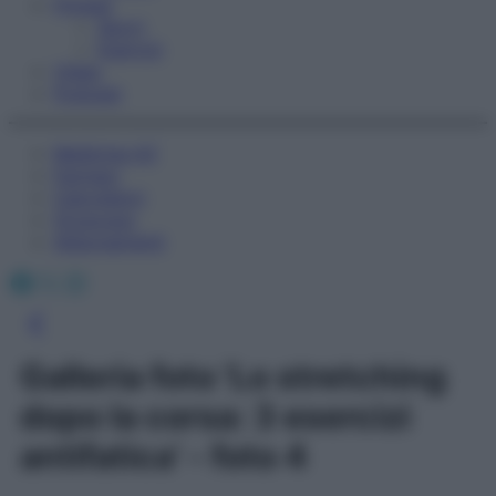
Fitness
Sport
Esercizi
Video
Podcast
Medicina AZ
Farmaci
Calcolatori
Oroscopo
Abbonamenti
Facebook
X
Instagram
Galleria foto 'Lo stretching
dopo la corsa: 3 esercizi
antifatica' - foto 4