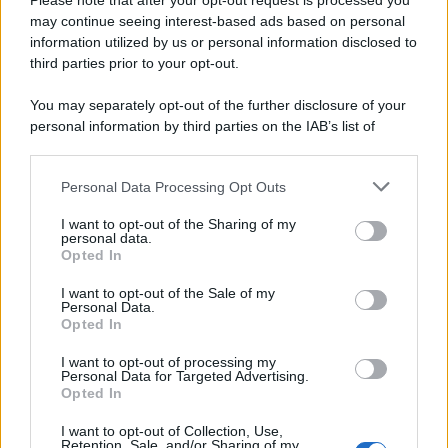
Please note that after your opt-out request is processed you
may continue seeing interest-based ads based on personal
information utilized by us or personal information disclosed to
third parties prior to your opt-out.
You may separately opt-out of the further disclosure of your
personal information by third parties on the IAB’s list of
downstream participants.
Personal Data Processing Opt Outs
This information may also be disclosed by us to third parties
on the IAB’s List of Downstream Participants that may further
I want to opt-out of the Sharing of my
disclose it to other third parties.
personal data.
Opted In
Please note that this website/app uses one or more Google
services and may gather and store information including but
I want to opt-out of the Sale of my
Personal Data.
not limited to your visit or usage behaviour. You may click to
Opted In
grant or deny consent to Google and its third-party tags to
use your data for below specified purposes in below Google
I want to opt-out of processing my
consent section.
Personal Data for Targeted Advertising.
Opted In
I want to opt-out of Collection, Use,
Retention, Sale, and/or Sharing of my