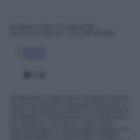
© Belpietro Edizioni Periodiche SRL –
Riproduzione riservata – P.Iva 13673600964
Chi siamo
Pubblicità
Facebook
X
Instagram
ATTENZIONE: Le informazioni contenute in questo
sito sono presentate a solo scopo informativo, in
nessun caso possono costituire la formulazione di
una diagnosi o la prescrizione di un trattamento, e
non intendono e non devono in alcun modo
sostituire il rapporto diretto medico-paziente o la
visita specialistica. Si raccomanda di chiedere