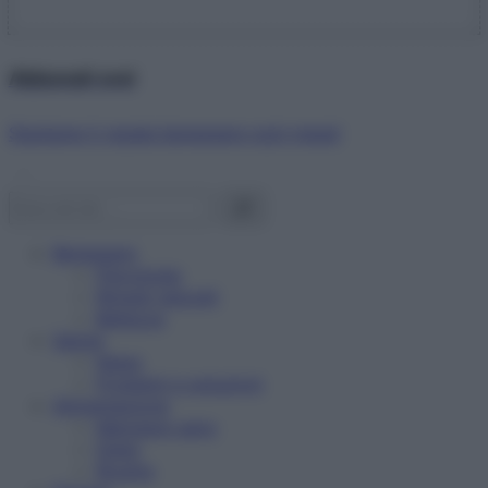
Abbonati ora!
Starbene ti regala benessere ogni mese!
Benessere
Psicologia
Rimedi naturali
Bellezza
Salute
News
Problemi e soluzioni
Alimentazione
Mangiare sano
Diete
Ricette