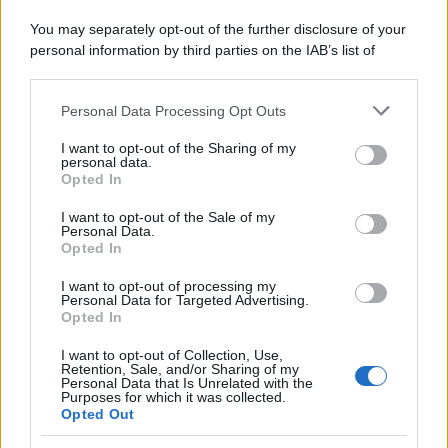
You may separately opt-out of the further disclosure of your
personal information by third parties on the IAB’s list of
downstream participants.
Personal Data Processing Opt Outs
This information may also be disclosed by us to third parties
on the IAB’s List of Downstream Participants that may further
I want to opt-out of the Sharing of my
disclose it to other third parties.
personal data.
Opted In
Please note that this website/app uses one or more Google
services and may gather and store information including but
I want to opt-out of the Sale of my
Personal Data.
not limited to your visit or usage behaviour. You may click to
Opted In
grant or deny consent to Google and its third-party tags to
use your data for below specified purposes in below Google
I want to opt-out of processing my
consent section.
Personal Data for Targeted Advertising.
Opted In
I want to opt-out of Collection, Use,
Retention, Sale, and/or Sharing of my
Personal Data that Is Unrelated with the
Purposes for which it was collected.
Opted Out