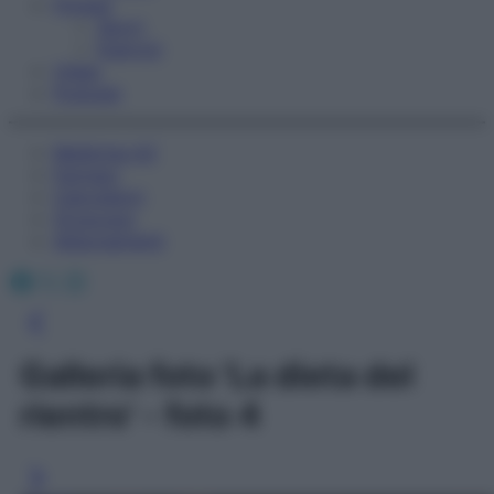
Fitness
Sport
Esercizi
Video
Podcast
Medicina AZ
Farmaci
Calcolatori
Oroscopo
Abbonamenti
Facebook
X
Instagram
Galleria foto 'La dieta del
rientro' - foto 4