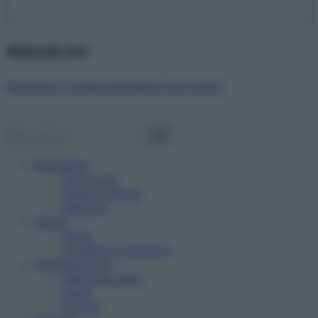
Abbonati ora!
Starbene ti regala benessere ogni mese!
Benessere
Psicologia
Rimedi naturali
Bellezza
Salute
News
Problemi e soluzioni
Alimentazione
Mangiare sano
Diete
Ricette