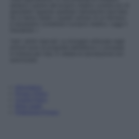
sempre il parere del proprio medico curante e/o di
specialisti riguardo qualsiasi indicazione riportata.
Se si hanno dubbi o quesiti sull’uso di un farmaco
è necessario contattare il proprio medico. Leggi il
Disclaimer »
Tutti i diritti riservati. Le immagini utilizzate negli
articoli sono di proprietà dell’editore o concesse
in licenza per l’uso. È vietata la riproduzione non
autorizzata.
Informativa
Privacy Policy
Cookie Policy
Note Legali
Preferenze Privacy