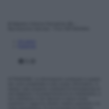
© Belpietro Edizioni Periodiche SRL –
Riproduzione riservata – P.Iva 13673600964
Chi siamo
Pubblicità
Facebook
X
Instagram
ATTENZIONE: Le informazioni contenute in questo
sito sono presentate a solo scopo informativo, in
nessun caso possono costituire la formulazione di
una diagnosi o la prescrizione di un trattamento, e
non intendono e non devono in alcun modo
sostituire il rapporto diretto medico-paziente o la
visita specialistica. Si raccomanda di chiedere