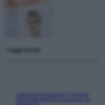
Leggi anche
«Oggi che se magnamo?»: 4 ricette
facili di Max Mariola senza pesare gli
ingredienti