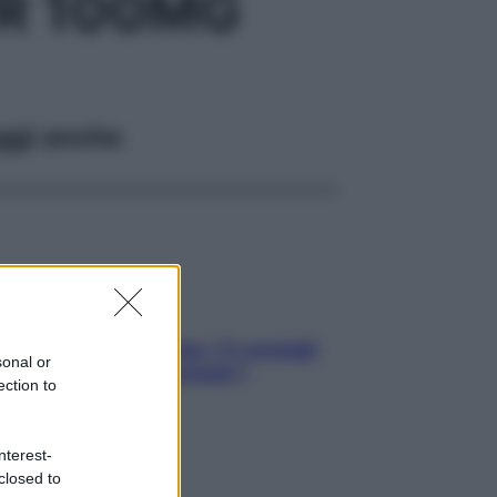
R 100MG
ggi anche
Sicurezza al volante: i 5 consigli
sonal or
dell’ex pilota di Formula 1
ection to
nterest-
closed to