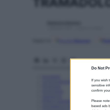
TRAMADOLO
Redazione Starbene
1 Gennaio 2025 – Lettura 11 minuti
Google
Discover
Fon
Seguici su
Do Not Pr
Eccipienti
If you wish 
Controindicazioni
sensitive in
Posologia
confirm your
Avvertenze
Interazioni
Please note
Effetti Indesiderati
Gravidanza e Allattamento
based ads b