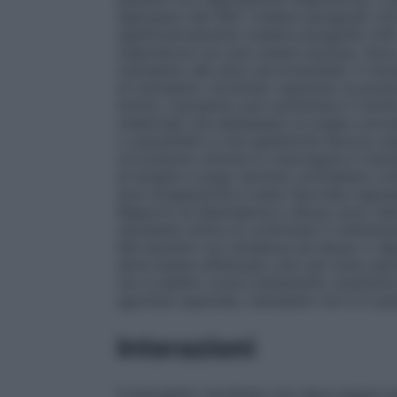
depressivi del SNC (vedere paragrafo 4.5
significativamente (vedere paragrafo 4.9) 
respiratoria non può essere esclusa. Sono 
tramadolo alle dosi raccomandate. Il ris
di tramadolo cloridrato superano la pos
Inoltre, tramadolo può aumentare il rischio
medicinali che abbassano la soglia convuls
o suscettibili a crisi epilettiche devono 
circostanze cliniche lo impongano.Il tram
di terapie a lungo termine, potrebbero svi
dosi terapeutiche è stata riportata regre
Rapporti di dipendenza e abuso sono stat
necessità clinica di continuare il trattam
Nei pazienti con tendenza ad abuso o dip
deve essere effettuato solo per brevi peri
non è adatto come trattamento sostitutivo
agonista oppioide, tramadolo non è in gra
Interazioni
Il tramadolo cloridrato non deve essere a