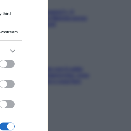
«Oggi che se magnamo?»: 4
 third
ricette facili di Max Mariola senza
pesare gli ingredienti
Downstream
er and store
to grant or
ed purposes
Perché la pressione con il caldo
scende e sale all’improvviso: cosa
succede alle donne e cosa fare
subito