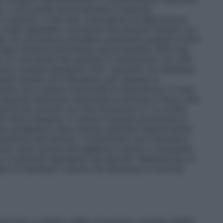
), o se la dose raccomandata è superata
in quanto, in tali casi, l’insorgenza di depressione
state segnalate convulsioni nei pazienti trattati con
chio di convulsioni potrebbe aumentare quando le dosi
ologia massima giornaliera raccomandata (400 mg).
 di convulsioni nei pazienti in trattamento con altri
iva (vedere paragrafo 4.5). I pazienti con epilessia
essere trattati con tramadolo solo quando le
adolo ha un basso potenziale di dipendenza. In caso
lupparsi tolleranza, dipendenza psichica e fisica. Alle
ssione dei sintomi con una frequenza di 1 su 8.000.
i meno frequenti. A causa di questo potenziale la
ento analgesico deve essere rivalutata regolarmente.
endenza da farmaci, il trattamento con tramadolo
odi, sotto stretta sorveglianza medica. Il tramadolo
 in pazienti dipendenti da oppioidi. Sebbene sia un
do di eliminare i sintomi da astinenza di morfina.
ssociato a inibitori delle monoamino ossidasi (MAO)