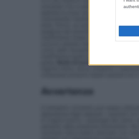
e in che misura è necessario continuare i
cloridrato non è adatto ai bambini di età 
authenti
adattare la dose nei pazienti fino a 75 ann
clinicamente manifesta. Negli anziani oltr
lenta. Perciò, se necessario, l’intervall
esigenze del paziente.
Insufficienza rena
insufficienza renale e/o epatica l’eliminaz
occorre valutare attentamente un prolung
conto delle necessità del paziente. Tram
insufficienza epatica e/o renale. Le dos
guida.
Modo di somministrazione
Le com
ingerite intere, senza romperle o masticarl
compresse possono essere assunte con o
Avvertenze
Il tramadolo cloridrato può essere utilizz
dipendenza dagli oppiacei • pazienti con 
di origine incerta • patologie del centro r
aumento della pressione intracranica. Nei 
cloridrato deve essere utilizzato con cau
pazienti con depressione respiratoria, o