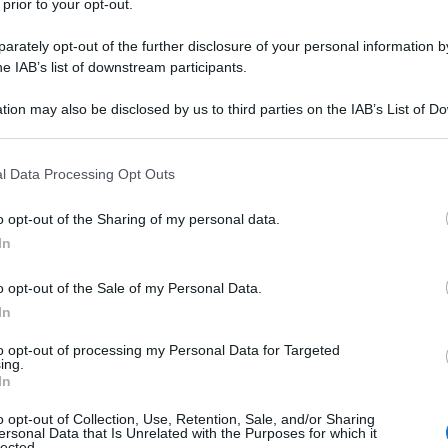
 prior to your opt-out.
rately opt-out of the further disclosure of your personal information by
he IAB’s list of downstream participants.
TO
tion may also be disclosed by us to third parties on the IAB’s List of 
Descrizione tipo ricetta:
RNR – NON
 that may further disclose it to other third parties.
RIPETIBILE (EX S/F)
 that this website/app uses one or more Google services and may gath
l Data Processing Opt Outs
Forma farmaceutica:
COMPRESSE RP
including but not limited to your visit or usage behaviour. You may click 
 to Google and its third-party tags to use your data for below specifi
vero.
o opt-out of the Sharing of my personal data.
ogle consent section.
In
o opt-out of the Sale of my Personal Data.
In
rossipropilcellulosa (E463) Silice colloidale anidra
to opt-out of processing my Personal Data for Targeted
ing.
In
o opt-out of Collection, Use, Retention, Sale, and/or Sharing
ersonal Data that Is Unrelated with the Purposes for which it
lected.