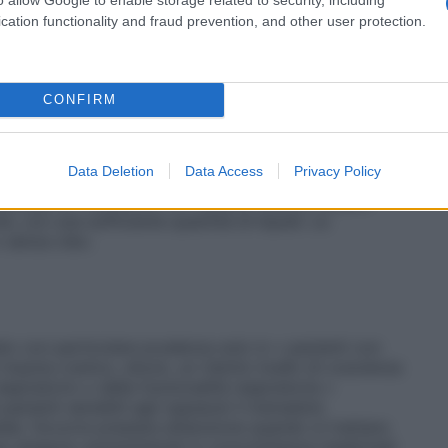
l trattamento.
Popolazione pediatrica
Tramadolo
inferiore a 12 anni.
Anziani
Di solito non è necessario
cation functionality and fraud prevention, and other user protection.
i in assenza di insufficienza epatica o renale
e i 75 anni, l’eliminazione del farmaco può essere più
o di somministrazione deve essere aumentato secondo le
le/dialisi e compromissione epatica
Nei pazienti con
CONFIRM
ione di tramadolo è ritardata. In questi pazienti
amento degli intervalli di somministrazione tenendo
adolo cloridrato non è raccomandato nei casi di grave
Data Deletion
Data Access
Privacy Policy
i raccomandate devono essere intese come una linea
presse di Tramadolo HCl Sandoz devono essere
e, con una sufficiente quantità di liquidi. Le
 senza cibo.
ato con particolare prudenza solo in • pazienti con
trauma cranico, shock, un ridotto livello di coscienza
espiratorio o della funzionalità respiratoria •
pazienti sensibili agli oppiacei il tramadolo
tela. Occorre prestare attenzione quando si trattano
 se vengono somministrati in concomitanza medicinali