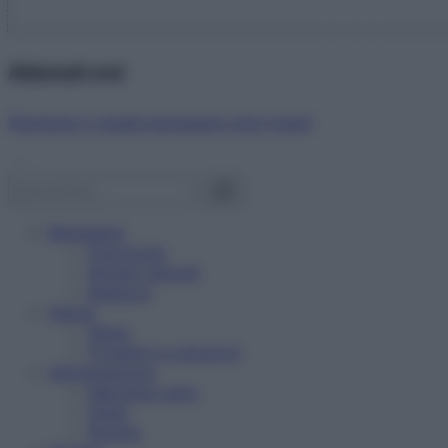
Abbonati ora!
Starbene ti regala benessere ogni mese!
Benessere
Psicologia
Rimedi naturali
Bellezza
Salute
News
Problemi e soluzioni
Alimentazione
Mangiare sano
Diete
Ricette