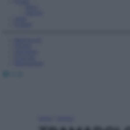
Fitness
Sport
Esercizi
Video
Podcast
Medicina AZ
Farmaci
Calcolatori
Oroscopo
Abbonamenti
Facebook
X
Instagram
Home
»
Farmaci