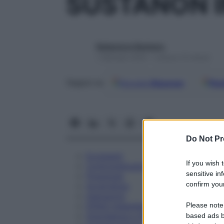
SUSTANON I
Redazione Starbene
1 Gennaio 2025 – Lettura 10 minuti
Google
Discover
Fon
Seguici su
Do Not Pr
Eccipienti
If you wish 
Controindicazioni
sensitive in
Posologia
confirm your
Avvertenze
Interazioni
Please note
Effetti Indesiderati
Gravidanza e Allattamento
based ads b