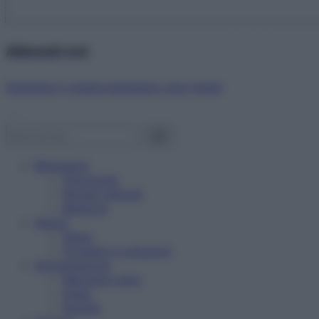
Abbonati ora!
Starbene ti regala benessere ogni mese!
Benessere
Psicologia
Rimedi naturali
Bellezza
Salute
News
Problemi e soluzioni
Alimentazione
Mangiare sano
Diete
Ricette