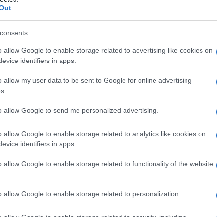
Out
ltri ormoni androgeni o ad uno qualsiasi degli eccipienti
i arachidi. Sustanon è pertanto controindicato nei
consents
 soia (vedere paragrafo 4.4). • Carcinoma prostatico o
fo 4.4). • Ipertensione, sindrome nefrosica, gravi
o allow Google to enable storage related to advertising like cookies on
rimari del fegato, ipercalciuria e ipercalcemia
evice identifiers in apps.
medicinale contiene alcool benzilico quindi non deve
eriore a 3 anni (vedere paragrafo 4.4). • Gravidanza
o allow my user data to be sent to Google for online advertising
s.
to allow Google to send me personalized advertising.
o allow Google to enable storage related to analytics like cookies on
re adeguata in base alla risposta di ciascun paziente.
evice identifiers in apps.
da 1 ml ogni 3 settimane.
Popolazione pediatrica
La
no state ancora stabilite.
Modo di somministrazione
:
o allow Google to enable storage related to functionality of the website
iniezione intramuscolare profonda.
o allow Google to enable storage related to personalization.
o allow Google to enable storage related to security, including