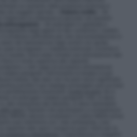
rminare un aumento della pressione arteriosa e
la nei soggetti ipertesi. •
Diabete mellito
– Gli
migliorare la tolleranza al glucosio nei pazienti
a anticoagulante
– Gli androgeni in generale e
icoagulante degli agenti di tipo cumarinico (vedere
i è evidenza sufficiente per una raccomandazione in
 esteri del testosterone negli uomini con apnea
hio quali sovrappeso o malattie polmonari croniche è
 e cautela. Deve esser evitata una stimolazione tale
 fisica in modo superiore alla capacità
priapismo o altri segni di eccessiva stimolazione
a (vedere paragrafo 4.8).Durante la terapia si può
Bound Iodine); tale dato non ha però alcun significato
 psichica poiché il suo impiego prolungato può portare
li e perfettamente funzionanti.
Eventi avversi
: Se si
l’uso di androgeni (vedere paragrafo 4.8), si deve
, alla risoluzione del disturbo, si deve riprenderlo
nello sport
: Pazienti che partecipano a competizioni
doping (WADA) devono consultare il codice WADA prima
non può interferire con i test antidoping. L’uso
a capacità nello sport comporta gravi rischi per la
di sostanze e dipendenza
: Il testosterone è soggetto