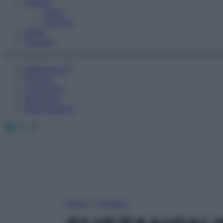
Fitness
Sport
Esercizi
Video
Podcast
Medicina AZ
Farmaci
Calcolatori
Oroscopo
Abbonamenti
Facebook
X
Instagram
Home
»
Farmaci