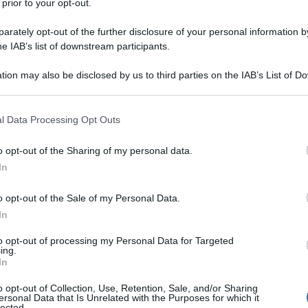
 prior to your opt-out.
rately opt-out of the further disclosure of your personal information by
he IAB’s list of downstream participants.
ONATO/TESTOSTERONE
OCAPROATO/TESTOSTERONE DECANOATO
tion may also be disclosed by us to third parties on the IAB’s List of 
 that may further disclose it to other third parties.
Descrizione tipo ricetta:
RNRL –
LIMITATIVA NON RIPETIB.
 that this website/app uses one or more Google services and may gath
l Data Processing Opt Outs
including but not limited to your visit or usage behaviour. You may click 
Forma farmaceutica:
SOLUZIONE
 to Google and its third-party tags to use your data for below specifi
o opt-out of the Sharing of my personal data.
INIETTABILE
ogle consent section.
In
’ipogonadismo maschile, quando il deficit di
o clinico e dalle analisi biochimiche.
o opt-out of the Sale of my Personal Data.
In
to opt-out of processing my Personal Data for Targeted
ing.
In
o opt-out of Collection, Use, Retention, Sale, and/or Sharing
ersonal Data that Is Unrelated with the Purposes for which it
lected.