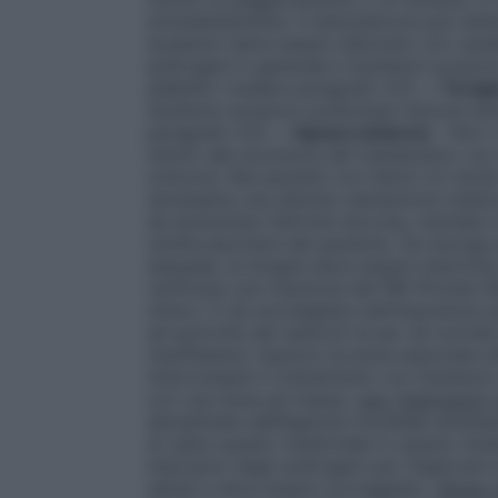
immediatamente. Il testosterone può dete
Sustanon deve essere utilizzato con caute
androgeni in generale e Sustanon possono 
diabetici (vedere paragrafo 4.5). •
Terapi
Sustanon possono potenziare l’azione ant
paragrafo 4.5). •
Apnea notturna
– Non v
merito alla sicurezza del trattamento con
notturna. Nei pazienti con fattori di risc
necessaria una attenta valutazione medica
da aumentare l’attività nervosa, mentale e
cardiovascolare del paziente. Se insorge 
sessuale, la terapia deve essere interrott
verificare una riduzione del PBI (Protein 
clinico. È da sconsigliare nell’impotenza
ad ipotrofia dei testicoli di per sé norma
manifestano reazioni avverse associate al
interrompere il trattamento con Sustanon e
con una dose più bassa.
Uso (improprio) 
disciplinate dall’Agenzia mondiale anti
di usare questo medicinale in quanto Susta
improprio degli androgeni per migliorare l
salute e deve essere scoraggiato.
Abuso 