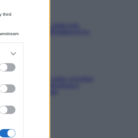
 third
Aria condizionata: usala così,
senza rischiare raffreddore & Co.
Downstream
er and store
to grant or
ed purposes
Mindfulness tra le vette: a Cortina
due giorni lontani da stress e
ansia da smartphone