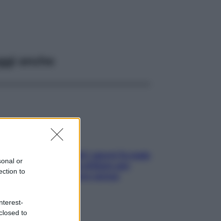
ggi anche
Doccia, lavarsi tutti i giorni fa male
sonal or
alla pelle? I miti da sfatare per
ection to
proteggerla davvero senza
stressarla
nterest-
closed to